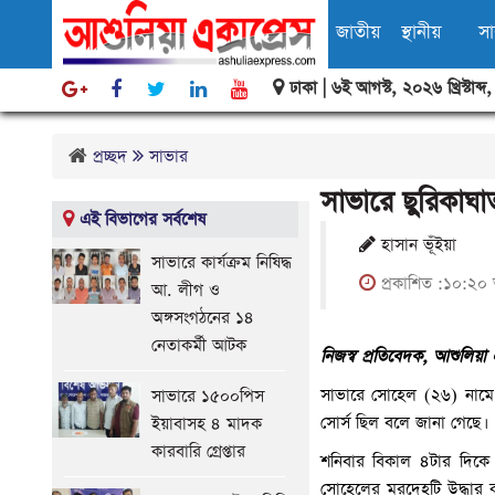
জাতীয়
স্থানীয়
স
ঢাকা |
৬ই আগস্ট, ২০২৬ খ্রিস্টাব্দ
বিবিধ
প্রচ্ছদ
সাভার
সাভারে ছুরিকাঘা
এই বিভাগের সর্বশেষ
হাসান ভূঁইয়া
সাভারে কার্যক্রম নিষিদ্ধ
প্রকাশিত :১০:২০ 
আ. লীগ ও
অঙ্গসংগঠনের ১৪
নেতাকর্মী আটক
নিজস্ব প্রতিবেদক, আশুলিয়া এ
সাভারে সোহেল (২৬) নামে এ
সাভারে ১৫০০পিস
সোর্স ছিল বলে জানা গেছে।
ইয়াবাসহ ৪ মাদক
কারবারি গ্রেপ্তার
শনিবার বিকাল ৪টার দিকে
সোহেলের মরদেহটি উদ্ধার 