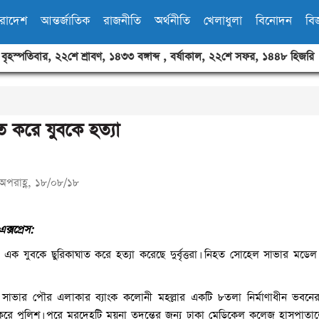
ারাদেশ
আন্তর্জাতিক
রাজনীতি
অর্থনীতি
খেলাধুলা
বিনোদন
বিজ
,
বৃহস্পতিবার
,
২২শে শ্রাবণ, ১৪৩৩ বঙ্গাব্দ
,
বর্ষাকাল
,
২২শে সফর, ১৪৪৮ হিজরি
ত করে যুবকে হত্যা
অপরাহ্ণ, ১৮/০৮/১৮
ক্সপ্রেস:
ক যুবকে ছুরিকাঘাত করে হত্যা করেছে দুর্বৃত্তরা। নিহত সোহেল সাভার মডেল
 সাভার পৌর এলাকার ব্যাংক কলোনী মহল্লার একটি ৮তলা নির্মাণাধীন ভবনে
করে পুলিশ। পরে মরদেহটি ময়না তদন্তের জন্য ঢাকা মেডিকেল কলেজ হাসপাতা