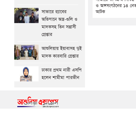
ও অঙ্গসংগঠনের ১৪ নেতা
সাভারে র‍্যাবের
আটক
অভিযানে অস্ত্র-গুলি ও
মাদকসহ তিন সন্ত্রাসী
গ্রেপ্তার
আশুলিয়ায় ইয়াবাসহ দুই
মাদক কারবারি গ্রেপ্তার
ঢাকার প্রথম নারী এসপি
হলেন শামীমা পারভীন