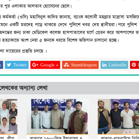
ার পুর এলাকার আলতাব হোসেনের ছেলে।
ত কর্মকর্তা (ওসি) মহাসিনুল কাদির জানায়, ব্যাংক কলোনী মহল্লার মাদ্রাসা মসজ
সামনে একটি মরদেহ পড়ে থাকতে দেখে পুলিশে খবর দেয় স্থানীয়রা। পরে পুলিশ 
তদন্তের জন্য ঢাকা মেডিকেল কলেজ হাসপাতালের মর্গে প্রেরন করে আশপাশের ভ
ে হত্যাকান্ডে অংশ নেয়া ৫ জনকে ধরতে বিশেষ অভিযান চালানো হচ্ছে।
 দায়েরের প্রস্তুতি চলছে ।
k
Twitter
Google +
Stumbleupon
LinkedIn
লেখকের অন্যান্য লেখা
আশুলিয়ায় চলন্ত বাসে নার
চালক-হেলপারসহ গ্রেপ্ত
ধ আ. লীগ
সাভারে ১৫০০পিস ইয়াবাসহ ৪
সাভার-ধামরাইয়ে ডিব