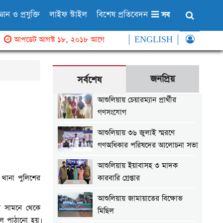
্ঞান ও প্রযুক্তি
লাইফ স্টাইল
বিশেষ প্রতিবেদন
সব
আপডেট আগস্ট ১৮, ২০১৮ আগে
ENGLISH
জনপ্রিয়
সর্বশেষ
আশুলিয়ায় চেয়ারম্যান প্রার্থীর
গণসংযোগ
আশুলিয়ায় ৩৬ জুলাই স্মরণে
গণঅধিকার পরিষদের আলোচনা সভা
আশুলিয়ায় ইয়াবাসহ ৩ মাদক
 থানা পুলিশের
কারবারি গ্রেপ্তার
আশুলিয়ায় জামায়াতের বিক্ষোভ
র সামনে থেকে
মিছিল
লে পাঠানো হয়।