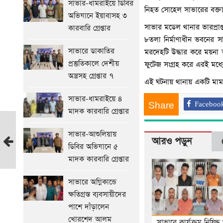
সাভার-ধামরাইয়ে ডিবির
নিহত সোহেল সাভারের বক্ত
অভিযানে ইয়াবাসহ ৩
সাভার মডেল থানার ভারপ্রাপ্
কারবারি গ্রেপ্তার
৮তলা নির্মাণাধীন ভবনের 
সাভারে ডাকাতির
মরদেহটি উদ্ধার করে ময়না 
প্রস্তুতিকালে দেশীয়
ফুটেজ সংগ্রহ করে এরই মধ্য
অস্ত্রসহ গ্রেপ্তার ৭
এই ঘটনায় থানায় একটি মামলা
সাভার-ধামরাইয়ে ৪
Share
Faceboo
মাদক কারবারি গ্রেপ্তার
ঈদকে
সাভার-আশুলিয়ায়
সামনে
আরও পড়ুন
ডিবির অভিযানে ৫
রেখে
মাদক কারবারি গ্রেপ্তার
আশুলিয়ায়
ব্যস্ত
সাভারে অগ্নিকান্ডে
কামারপট্টি
ক্ষতিগ্রস্ত ব্যবসায়ীদের
আগের
পাশে দাঁড়ালেন
সংবাদ
খোরশেদ আলম
সাভারে কার্যক্রম নিষিদ্