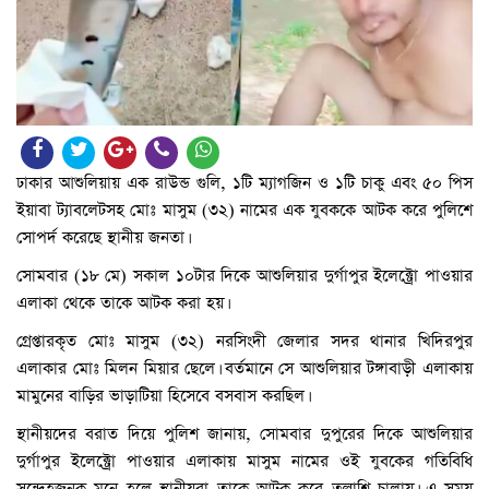
ঢাকার আশুলিয়ায় এক রাউন্ড গুলি, ১টি ম্যাগজিন ও ১টি চাকু এবং ৫০ পিস
ইয়াবা ট্যাবলেটসহ মোঃ মাসুম (৩২) নামের এক যুবককে আটক করে পুলিশে
সোপর্দ করেছে স্থানীয় জনতা।
সোমবার (১৮ মে) সকাল ১০টার দিকে আশুলিয়ার দুর্গাপুর ইলেক্ট্রো পাওয়ার
এলাকা থেকে তাকে আটক করা হয়।
গ্রেপ্তারকৃত মোঃ মাসুম (৩২) নরসিংদী জেলার সদর থানার খিদিরপুর
এলাকার মোঃ মিলন মিয়ার ছেলে। বর্তমানে সে আশুলিয়ার টঙ্গাবাড়ী এলাকায়
মামুনের বাড়ির ভাড়াটিয়া হিসেবে বসবাস করছিল।
স্থানীয়দের বরাত দিয়ে পুলিশ জানায়, সোমবার দুপুরের দিকে আশুলিয়ার
দুর্গাপুর ইলেক্ট্রো পাওয়ার এলাকায় মাসুম নামের ওই যুবকের গতিবিধি
সন্দেহজনক মনে হলে স্থানীয়রা তাকে আটক করে তল্লাশি চালায়। এ সময়