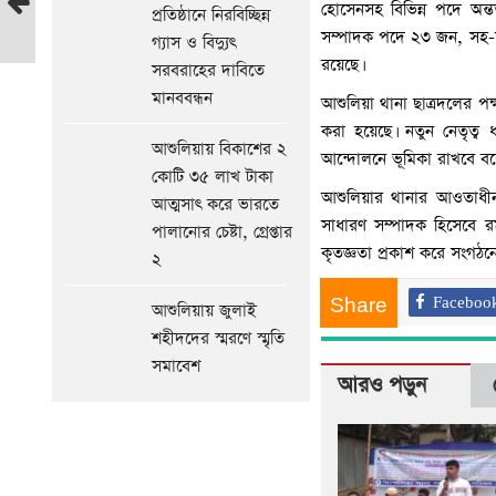
হোসেনসহ বিভিন্ন পদে অন্
প্রতিষ্ঠানে নিরবিচ্ছিন্ন
সক্রিয়
সম্পাদক পদে ২৩ জন, সহ-
গ্যাস ও বিদ্যুৎ
কর্মী
রয়েছে।
সরবরাহের দাবিতে
রুবেল
মানববন্ধন
গ্রেপ্তার
আশুলিয়া থানা ছাত্রদলের 
আগের
করা হয়েছে। নতুন নেতৃত্ব 
আশুলিয়ায় বিকাশের ২
সংবাদ
আন্দোলনে ভূমিকা রাখবে বল
কোটি ৩৫ লাখ টাকা
আশুলিয়ার থানার আওতাধী
আত্মসাৎ করে ভারতে
সাধারণ সম্পাদক হিসেবে রম
পালানোর চেষ্টা, গ্রেপ্তার
কৃতজ্ঞতা প্রকাশ করে সংগঠনে
২
Share
Faceboo
আশুলিয়ায় জুলাই
শহীদদের স্মরণে স্মৃতি
সমাবেশ
আরও পড়ুন