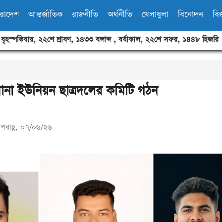
ারাদেশ
আন্তর্জাতিক
রাজনীতি
অর্থনীতি
খেলাধুলা
বিনোদন
বিজ
,
বৃহস্পতিবার
,
২২শে শ্রাবণ, ১৪৩৩ বঙ্গাব্দ
,
বর্ষাকাল
,
২২শে সফর, ১৪৪৮ হিজরি
না ইউনিয়ন ছাত্রদলের কমিটি গঠন
পরাহ্ণ, ০৭/০৬/২৬