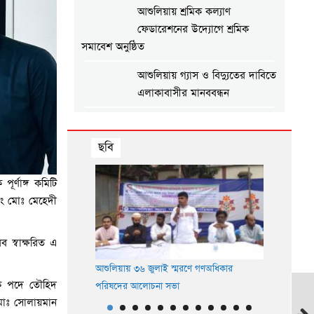
আশুলিয়ায় শ্রমিক কল্যাণ
ফেডারেশনের উদ্যোগে শ্রমিক
সমাবেশ অনুষ্ঠিত
আশুলিয়ায় গ্যাস ও বিদ্যুতের দাবিতে
এলাকাবাসীর মানববন্ধন
আশুলিয়ায় প্রীতি ফুটবল ম্যাচ
অনুষ্ঠিত
ছবি
আশুলিয়ায় শিল্প প্রতিষ্ঠানে নিরবিচ্ছিন্ন
র্ণাঙ্গ কমিটি
গ্যাস ও বিদ্যুৎ সরবরাহের দাবিতে
গে গোলাগুলি: নারীকে
ং মোঃ মেহেদী
মানববন্ধন
 বাপ্পি’
আশুলিয়ায় বিকাশের ২ কোটি ৩৫
 স্বাক্ষরিত এ
লাখ টাকা আত্মসাৎ করে ভারতে
পালানোর চেষ্টা, গ্রেপ্তার ২
আশুলিয়ায় ইয়
আশুলিয়ায় ৩৬ জুলাই স্মরণে গণঅধিকার
দক পদে তৌহিদ
পরিষদের আলোচনা সভা
আশুলিয়ায় জুলাই শহীদদের স্মরণে
 মোঃ সোলায়মান
স্মৃতি সমাবেশ