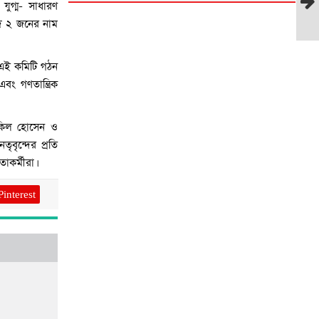
ুগ্ম- সাধারণ
ে ২ জনের নাম
পর
 এই কমিটি গঠন
সংব
ং গণতান্ত্রিক
াকিল হোসেন ও
বৃন্দের প্রতি
াকর্মীরা।
Pinterest