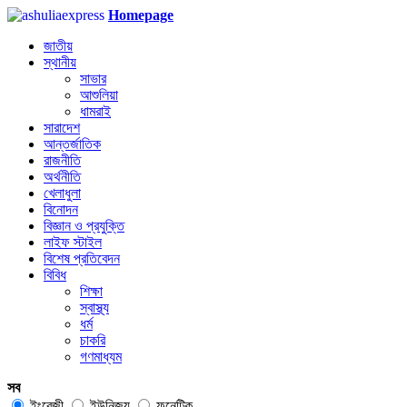
Homepage
জাতীয়
স্থানীয়
সাভার
আশুলিয়া
ধামরাই
সারাদেশ
আন্তর্জাতিক
রাজনীতি
অর্থনীতি
খেলাধুলা
বিনোদন
বিজ্ঞান ও প্রযুক্তি
লাইফ স্টাইল
বিশেষ প্রতিবেদন
বিবিধ
শিক্ষা
স্বাস্থ্য
ধর্ম
চাকরি
গণমাধ্যম
সব
ইংরেজী
ইউনিজয়
ফনেটিক