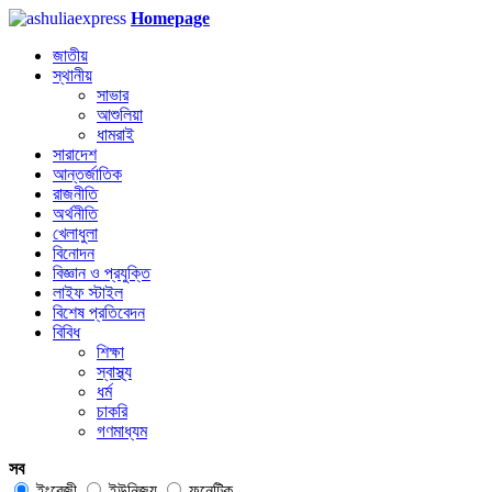
Homepage
জাতীয়
স্থানীয়
সাভার
আশুলিয়া
ধামরাই
সারাদেশ
আন্তর্জাতিক
রাজনীতি
অর্থনীতি
খেলাধুলা
বিনোদন
বিজ্ঞান ও প্রযুক্তি
লাইফ স্টাইল
বিশেষ প্রতিবেদন
বিবিধ
শিক্ষা
স্বাস্থ্য
ধর্ম
চাকরি
গণমাধ্যম
সব
ইংরেজী
ইউনিজয়
ফনেটিক