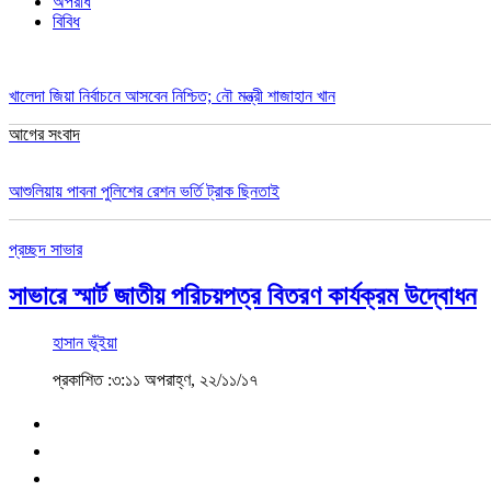
অপরাধ
বিবিধ
খালেদা জিয়া নির্বাচনে আসবেন নিশ্চিত; নৌ মন্ত্রী শাজাহান খান
আগের সংবাদ
আশুলিয়ায় পাবনা পুলিশের রেশন ভর্তি ট্রাক ছিনতাই
প্রচ্ছদ
সাভার
সাভারে স্মার্ট জাতীয় পরিচয়পত্র বিতরণ কার্যক্রম উদ্বোধন
হাসান ভূঁইয়া
প্রকাশিত :৩:১১ অপরাহ্ণ, ২২/১১/১৭