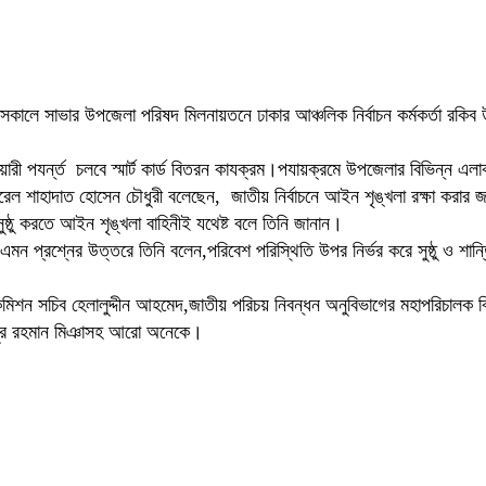
 সকালে সাভার উপজেলা পরিষদ মিলনায়তনে ঢাকার আঞ্চলিক নির্বাচন কর্মকর্তা রকিব 
ারী পযর্ন্ত চলবে স্মার্ট কার্ড বিতরন কাযক্রম।পযায়ক্রমে উপজেলার বিভিন্ন এ
ারেল শাহাদাত হোসেন চৌধুরী বলেছেন, জাতীয় নির্বাচনে আইন শৃঙ্খলা রক্ষা করার
সুষ্ঠু করতে আইন শৃঙ্খলা বাহিনীই যথেষ্ট বলে তিনি জানান।
ন প্রশ্নের উত্তরে তিনি বলেন,পরিবেশ পরিস্থিতি উপর নির্ভর করে সুষ্ঠু ও শান্ত
ন কমিশন সচিব হেলালুদ্দীন আহমেদ,জাতীয় পরিচয় নিবন্ধন অনুবিভাগের মহাপরিচালক
আমিনুর রহমান মিঞাসহ আরো অনেকে।