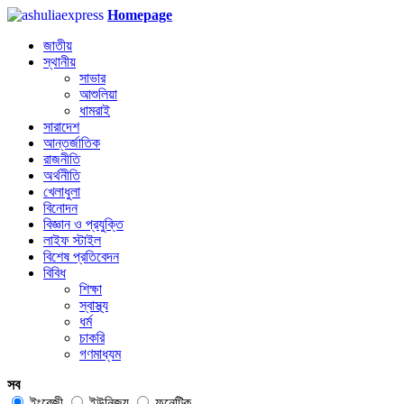
Homepage
জাতীয়
স্থানীয়
সাভার
আশুলিয়া
ধামরাই
সারাদেশ
আন্তর্জাতিক
রাজনীতি
অর্থনীতি
খেলাধুলা
বিনোদন
বিজ্ঞান ও প্রযুক্তি
লাইফ স্টাইল
বিশেষ প্রতিবেদন
বিবিধ
শিক্ষা
স্বাস্থ্য
ধর্ম
চাকরি
গণমাধ্যম
সব
ইংরেজী
ইউনিজয়
ফনেটিক