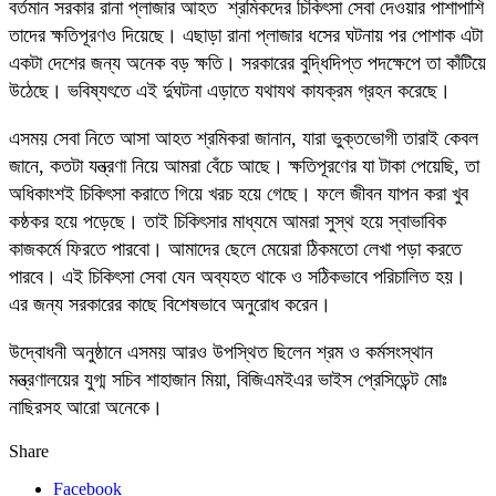
বর্তমান সরকার রানা প্লাজার আহত শ্রমিকদের চিকিৎসা সেবা দেওয়ার পাশাপাশি
তাদের ক্ষতিপূরণও দিয়েছে। এছাড়া রানা প্লাজার ধসের ঘটনায় পর পোশাক এটা
একটা দেশের জন্য অনেক বড় ক্ষতি। সরকারের বুদ্ধিদিপ্ত পদক্ষেপে তা কাঁটিয়ে
উঠেছে। ভবিষ্যৎতে এই র্দুঘটনা এড়াতে যথাযথ কাযক্রম গ্রহন করেছে।
এসময় সেবা নিতে আসা আহত শ্রমিকরা জানান, যারা ভুক্তভোগী তারাই কেবল
জানে, কতটা যন্ত্রণা নিয়ে আমরা বেঁচে আছে। ক্ষতিপূরণের যা টাকা পেয়েছি, তা
অধিকাংশই চিকিৎসা করাতে গিয়ে খরচ হয়ে গেছে। ফলে জীবন যাপন করা খুব
কষ্ঠকর হয়ে পড়েছে। তাই চিকিৎসার মাধ্যমে আমরা সুস্থ হয়ে স্বাভাবিক
কাজকর্মে ফিরতে পারবো। আমাদের ছেলে মেয়েরা ঠিকমতো লেখা পড়া করতে
পারবে। এই চিকিৎসা সেবা যেন অব্যহত থাকে ও সঠিকভাবে পরিচালিত হয়।
এর জন্য সরকারের কাছে বিশেষভাবে অনুরোধ করেন।
উদ্বোধনী অনুষ্ঠানে এসময় আরও উপস্থিত ছিলেন শ্রম ও কর্মসংস্থান
মন্ত্রণালয়ের যুগ্ম সচিব শাহাজান মিয়া, বিজিএমইএর ভাইস প্রেসিডেন্ট মোঃ
নাছিরসহ আরো অনেকে।
Share
Facebook