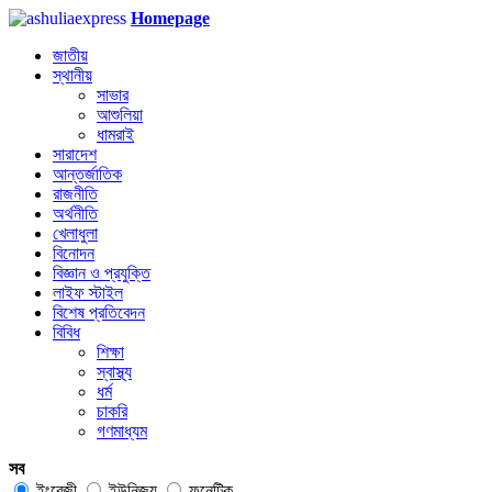
Homepage
জাতীয়
স্থানীয়
সাভার
আশুলিয়া
ধামরাই
সারাদেশ
আন্তর্জাতিক
রাজনীতি
অর্থনীতি
খেলাধুলা
বিনোদন
বিজ্ঞান ও প্রযুক্তি
লাইফ স্টাইল
বিশেষ প্রতিবেদন
বিবিধ
শিক্ষা
স্বাস্থ্য
ধর্ম
চাকরি
গণমাধ্যম
সব
ইংরেজী
ইউনিজয়
ফনেটিক