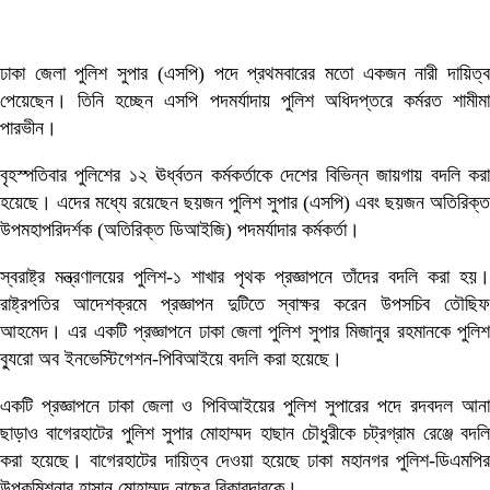
খেলাধুলা
ঢাকা জেলা পুলিশ সুপার (এসপি) পদে প্রথমবারের মতো একজন নারী দায়িত্ব
বিনোদন
পেয়েছেন। তিনি হচ্ছেন এসপি পদমর্যাদায় পুলিশ অধিদপ্তরে কর্মরত শামীমা
পারভীন।
বিজ্ঞান ও
বৃহস্পতিবার পুলিশের ১২ ঊর্ধ্বতন কর্মকর্তাকে দেশের বিভিন্ন জায়গায় বদলি করা
হয়েছে। এদের মধ্যে রয়েছেন ছয়জন পুলিশ সুপার (এসপি) এবং ছয়জন অতিরিক্ত
প্রযুক্তি
উপমহাপরিদর্শক (অতিরিক্ত ডিআইজি) পদমর্যাদার কর্মকর্তা।
স্বরাষ্ট্র মন্ত্রণালয়ের পুলিশ-১ শাখার পৃথক প্রজ্ঞাপনে তাঁদের বদলি করা হয়।
লাইফ স্টাইল
রাষ্ট্রপতির আদেশক্রমে প্রজ্ঞাপন দুটিতে স্বাক্ষর করেন উপসচিব তৌছিফ
আহমেদ। এর একটি প্রজ্ঞাপনে ঢাকা জেলা পুলিশ সুপার মিজানুর রহমানকে পুলিশ
বিশেষ
ব্যুরো অব ইনভেস্টিগেশন-পিবিআইয়ে বদলি করা হয়েছে।
একটি প্রজ্ঞাপনে ঢাকা জেলা ও পিবিআইয়ের পুলিশ সুপারের পদে রদবদল আনা
প্রতিবেদন
ছাড়াও বাগেরহাটের পুলিশ সুপার মোহাম্মদ হাছান চৌধুরীকে চট্রগ্রাম রেঞ্জে বদলি
করা হয়েছে। বাগেরহাটের দায়িত্ব দেওয়া হয়েছে ঢাকা মহানগর পুলিশ-ডিএমপির
বিবিধ
উপকমিশনার হাসান মোহাম্মদ নাছের রিকাবদারকে।