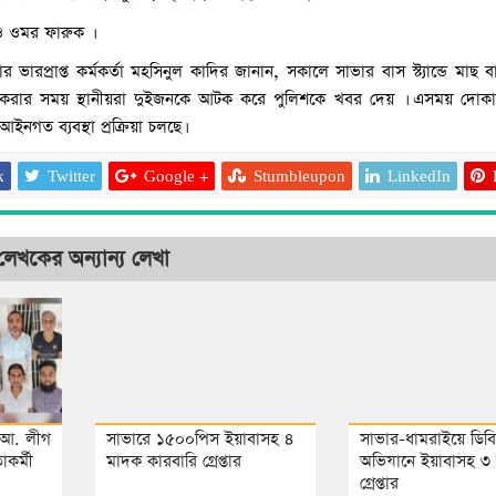
 ওমর ফারুক ।
ভারপ্রাপ্ত কর্মকর্তা মহসিনুল কাদির জানান, সকালে সাভার বাস স্ট্যান্ডে মাছ
ি করার সময় স্থানীয়রা দুইজনকে আটক করে পুলিশকে খবর দেয় । এসময় দোকা
আইনগত ব্যবস্থা প্রক্রিয়া চলছে।
k
Twitter
Google +
Stumbleupon
LinkedIn
লেখকের অন্যান্য লেখা
আশুলিয়ায় চলন্ত বাসে নার
চালক-হেলপারসহ গ্রেপ্ত
ধ আ. লীগ
সাভারে ১৫০০পিস ইয়াবাসহ ৪
সাভার-ধামরাইয়ে ডিব
কর্মী
মাদক কারবারি গ্রেপ্তার
অভিযানে ইয়াবাসহ ৩ 
গ্রেপ্তার