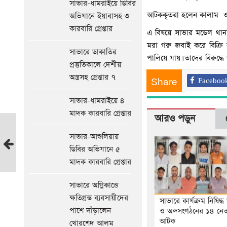
সাভার-ধামরাইয়ে ডিবির
আটককৃতরা হলেন কালাম ও
অভিযানে ইয়াবাসহ ৩
কারবারি গ্রেপ্তার
এ বিষয়ে সাভার মডেল থানার 
মরা গরু জবাই করে বিক্র
সাভারে ডাকাতির
পালিয়ে যায়। তাদের বিরুদ্ধে 
প্রস্তুতিকালে দেশীয়
অস্ত্রসহ গ্রেপ্তার ৭
Share
Faceboo
সাভার-ধামরাইয়ে ৪
মাদক কারবারি গ্রেপ্তার
আরও পড়ুন
খালেদা
সাভার-আশুলিয়ায়
জিয়ার
ডিবির অভিযানে ৫
জন্য
মাদক কারবারি গ্রেপ্তার
পদ্মা
সেতু
সাভারে অগ্নিকান্ডে
টোল
ক্ষতিগ্রস্ত ব্যবসায়ীদের
ফ্রি
সাভারে কার্যক্রম নিষিদ্
পাশে দাঁড়ালেন
ও অঙ্গসংগঠনের ১৪ নেতা
ঘোষনা
আটক
খোরশেদ আলম
স্বাস্থ্য