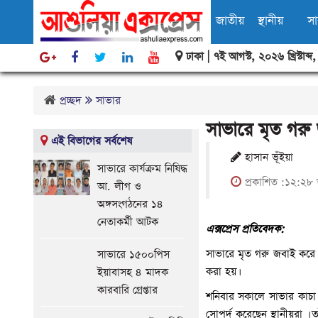
জাতীয়
স্থানীয়
স
ঢাকা |
৭ই আগস্ট, ২০২৬ খ্রিস্টাব্দ
বিবিধ
প্রচ্ছদ
সাভার
সাভারে মৃত গরু
এই বিভাগের সর্বশেষ
হাসান ভূঁইয়া
সাভারে কার্যক্রম নিষিদ্ধ
প্রকাশিত :১২:২৮ 
আ. লীগ ও
অঙ্গসংগঠনের ১৪
নেতাকর্মী আটক
এক্সপ্রেস প্রতিবেদক:
সাভারে মৃত গরু জবাই করে
সাভারে ১৫০০পিস
করা হয়।
ইয়াবাসহ ৪ মাদক
কারবারি গ্রেপ্তার
শনিবার সকালে সাভার কাচা
সোপর্দ করেছেন স্থানীয়রা । তাঁ