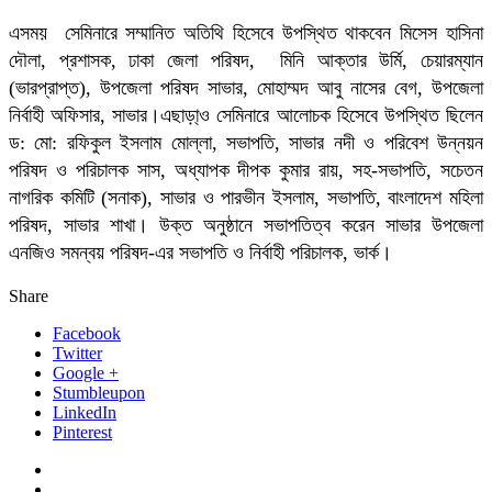
এসময় সেমিনারে সম্মানিত অতিথি হিসেবে উপস্থিত থাকবেন মিসেস হাসিনা
দৌলা, প্রশাসক, ঢাকা জেলা পরিষদ, মিনি আক্তার উর্মি, চেয়ারম্যান
(ভারপ্রাপ্ত), উপজেলা পরিষদ সাভার, মোহাম্মদ আবু নাসের বেগ, উপজেলা
নির্বাহী অফিসার, সাভার।এছাড়া্ও সেমিনারে আলোচক হিসেবে উপস্থিত ছিলেন
ড: মো: রফিকুল ইসলাম মোল্লা, সভাপতি, সাভার নদী ও পরিবেশ উন্নয়ন
পরিষদ ও পরিচালক সাস, অধ্যাপক দীপক কুমার রায়, সহ-সভাপতি, সচেতন
নাগরিক কমিটি (সনাক), সাভার ও পারভীন ইসলাম, সভাপতি, বাংলাদেশ মহিলা
পরিষদ, সাভার শাখা। উক্ত অনুষ্ঠানে সভাপতিত্ব করেন সাভার উপজেলা
এনজিও সমন্বয় পরিষদ-এর সভাপতি ও নির্বাহী পরিচালক, ভার্ক।
Share
Facebook
Twitter
Google +
Stumbleupon
LinkedIn
Pinterest