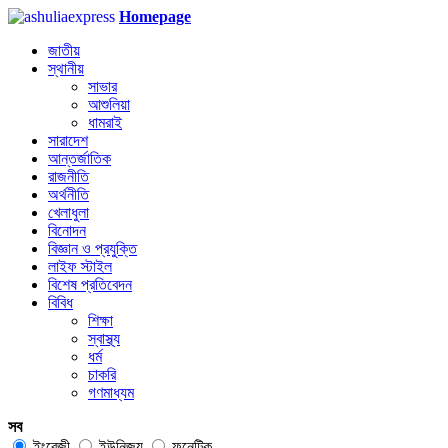
Homepage
জাতীয়
স্থানীয়
সাভার
আশুলিয়া
ধামরাই
সারাদেশ
আন্তর্জাতিক
রাজনীতি
অর্থনীতি
খেলাধুলা
বিনোদন
বিজ্ঞান ও প্রযুক্তি
লাইফ স্টাইল
বিশেষ প্রতিবেদন
বিবিধ
শিক্ষা
স্বাস্থ্য
ধর্ম
চাকরি
গণমাধ্যম
সব
ইংরেজী
ইউনিজয়
ফনেটিক