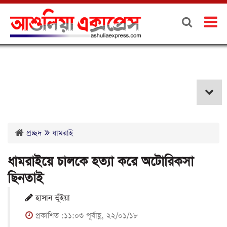
ধামরাই
প্রচ্ছদ
ধামরাই
ধামরাইয়ে চালকে হত্যা করে অটোরিকসা
ছিনতাই
হাসান ভূঁইয়া
প্রকাশিত :১১:০৩ পূর্বাহ্ণ, ২২/০১/১৮