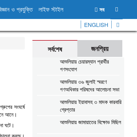
িজ্ঞান ও প্রযুক্তি
লাইফ স্টাইল
সব
ENGLISH
জনপ্রিয়
সর্বশেষ
আশুলিয়ায় চেয়ারম্যান প্রার্থীর
গণসংযোগ
আশুলিয়ায় ৩৬ জুলাই স্মরণে
গণঅধিকার পরিষদের আলোচনা সভা
আশুলিয়ায় ইয়াবাসহ ৩ মাদক কারবারি
রুপের সংঘর্ষে
গ্রেপ্তার
ত্রনে আনে।
আশুলিয়ায় জামায়াতের বিক্ষোভ মিছিল
টনা ঘটে।
রিচালনা করছে।