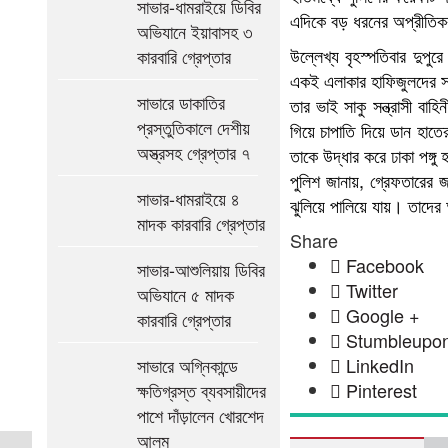
সাভার-ধামরাইয়ে ডিবির
এদিকে বড় ধরনের অপ্রীতিকর
অভিযানে ইয়াবাসহ ৩
উল্লেখ্য বৃহস্পতিবার দুপ
কারবারি গ্রেপ্তার
একই এলাকার হাফিজুলদের স
সাভারে ডাকাতির
তার ভাই সাকু সন্ত্রাসী ব
প্রস্তুতিকালে দেশীয়
গিয়ে চাপাতি দিয়ে ডান হাত
অস্ত্রসহ গ্রেপ্তার ৭
তাকে উদ্ধার করে ঢাকা পঙ্গু
পুলিশ জানায়, গ্রেফতারের জ
সাভার-ধামরাইয়ে ৪
ঝুলিয়ে পালিয়ে যায়। তাদে
মাদক কারবারি গ্রেপ্তার
Share
Facebook
সাভার-আশুলিয়ায় ডিবির
Twitter
অভিযানে ৫ মাদক
Google +
কারবারি গ্রেপ্তার
Stumbleupo
সাভারে অগ্নিকান্ডে
LinkedIn
ক্ষতিগ্রস্ত ব্যবসায়ীদের
Pinterest
পাশে দাঁড়ালেন খোরশেদ
আলম