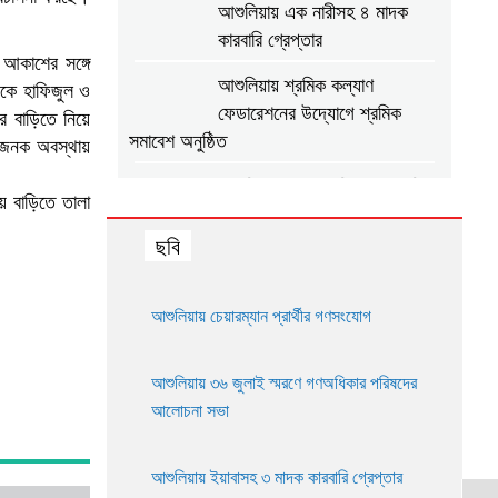
আশুলিয়ায় এক নারীসহ ৪ মাদক
কারবারি গ্রেপ্তার
 আকাশের সঙ্গে
আশুলিয়ায় শ্রমিক কল্যাণ
কে হাফিজুল ও
ফেডারেশনের উদ্যোগে শ্রমিক
ে বাড়িতে নিয়ে
সমাবেশ অনুষ্ঠিত
কাজনক অবস্থায়
আশুলিয়ায় গ্যাস ও বিদ্যুতের দাবিতে
ে বাড়িতে তালা
এলাকাবাসীর মানববন্ধন
ছবি
আশুলিয়ায় প্রীতি ফুটবল ম্যাচ
অনুষ্ঠিত
আশুলিয়ায় চেয়ারম্যান প্রার্থীর গণসংযোগ
আশুলিয়ায় শিল্প প্রতিষ্ঠানে
নিরবিচ্ছিন্ন গ্যাস ও বিদ্যুৎ
আশুলিয়ায় ৩৬ জুলাই স্মরণে গণঅধিকার পরিষদের
সরবরাহের দাবিতে মানববন্ধন
আলোচনা সভা
আশুলিয়ায় বিকাশের ২ কোটি ৩৫ লাখ
টাকা আত্মসাৎ করে ভারতে পালানোর
আশুলিয়ায় ইয়াবাসহ ৩ মাদক কারবারি গ্রেপ্তার
চেষ্টা, গ্রেপ্তার ২