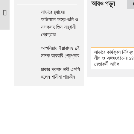
প্রেমে
আরও পড়ুন
সারা
সাভারে র‍্যাবের
না
অভিযানে অস্ত্র-গুলি ও
দেয়ায়
মাদকসহ তিন সন্ত্রাসী
সাভারে
গ্রেপ্তার
পোশাক
শ্রমিককে
আশুলিয়ায় ইয়াবাসহ দুই
সাভারে কার্যক্রম নিষিদ্
কুপিয়ে
মাদক কারবারি গ্রেপ্তার
লীগ ও অঙ্গসংগঠনের ১৪
খুন;
নেতাকর্মী আটক
ঢাকার প্রথম নারী এসপি
বখাটে
হলেন শামীমা পারভীন
অাটক
আগের
সংবাদ