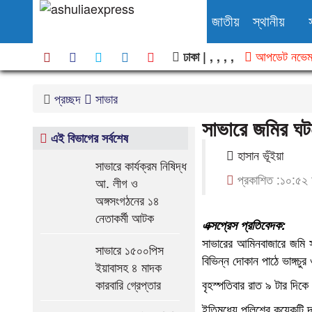
জাতীয়
স্থানীয়
আপডেট নভেম্
ঢাকা |
,
,
,
,
বিশেষ প্রতিবেদন
বি
প্রচ্ছদ
সাভার
সাভারে জমির ঘটন
এই বিভাগের সর্বশেষ
হাসান ভূঁইয়া
সাভারে কার্যক্রম নিষিদ্ধ
প্রকাশিত :১০:৫২ 
আ. লীগ ও
অঙ্গসংগঠনের ১৪
নেতাকর্মী আটক
এক্সপ্রেস প্রতিবেদক:
সাভারের আমিনবাজারে জমি সং
সাভারে ১৫০০পিস
বিভিন্ন দোকান পাঠে ভাঙ্গচ
ইয়াবাসহ ৪ মাদক
কারবারি গ্রেপ্তার
বৃহস্পতিবার রাত ৯ টার দিক
ইতিমধ্যে পুলিশের কয়েকটি 