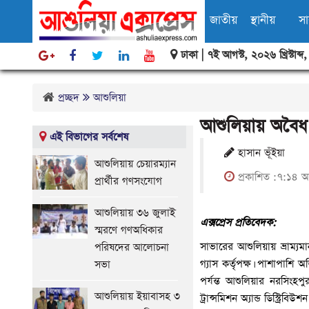
জাতীয়
স্থানীয়
স
ঢাকা |
৭ই আগস্ট, ২০২৬ খ্রিস্টাব্দ
বিবিধ
প্রচ্ছদ
আশুলিয়া
আশুলিয়ায় অবৈধ 
এই বিভাগের সর্বশেষ
হাসান ভূঁইয়া
আশুলিয়ায় চেয়ারম্যান
প্রকাশিত :৭:১৪ অ
প্রার্থীর গণসংযোগ
আশুলিয়ায় ৩৬ জুলাই
এক্সপ্রেস প্রতিবেদক:
স্মরণে গণঅধিকার
সাভারের আশুলিয়ায় ভ্রাম্য
পরিষদের আলোচনা
গ্যাস কর্তৃপক্ষ। পাশাপাশি
সভা
পর্যন্ত আশুলিয়ার নরসিংহ
আশুলিয়ায় ইয়াবাসহ ৩
ট্রান্সমিশন অ্যান্ড ডিস্ট্র