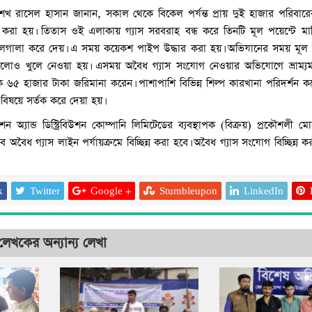
েখ রাসেল হাসান জানান, সকাল থেকে বিকেল পর্যন্ত প্রায় দুই হাজার পরিবারে
্ন করা হয়। তিতাস ওই এলাকায় গ্যাস সরবরাহ বন্ধ করে তিনটি মূল পয়েন্টে মা
সিলগালা করে দেয়। এ সময় কয়েকশ পাইপ উদ্ধার করা হয়। অভিযানের সময় মূল সং
গুলোও খুলে নেওয়া হয়। এসময় অবৈধ গ্যাস সংযোগ নেওয়ার অভিযোগে ভ্রাম্
ে ৬৫ হাজার টাকা জরিমানা করেন। পাশাপাশি বিভিন্ন শিল্প কারখানা পরিদর্শন 
 বিষয়ে সর্তক করে দেয়া হয়।
শন অ্যান্ড ডিস্ট্রিবিউশন কোম্পানি লিমিটেডের ব্যবস্থাপক (বিক্রয়) প্রকৌশলী মোহা
অবৈধ গ্যাস লাইন পর্যায়ক্রমে বিচ্ছিন্ন করা হবে। অবৈধ গ্যাস সংযোগ বিচ্ছিন্ন
k
Twitter
Google +
Stumbleupon
LinkedIn
লেখকের অন্যান্য লেখা
আশুলিয়ায় চলন্ত বাসে নার
চালক-হেলপারসহ গ্রেপ্ত