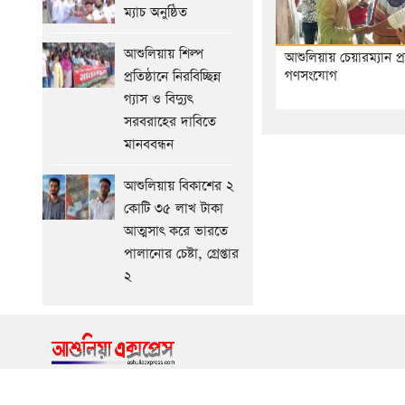
ম্যাচ অনুষ্ঠিত
আগের
সংবাদ
আশুলিয়ায় শিল্প
আশুলিয়ায় চেয়ারম্যান প্রা
গণসংযোগ
প্রতিষ্ঠানে নিরবিচ্ছিন্ন
গ্যাস ও বিদ্যুৎ
সরবরাহের দাবিতে
মানববন্ধন
আশুলিয়ায় বিকাশের ২
কোটি ৩৫ লাখ টাকা
আত্মসাৎ করে ভারতে
পালানোর চেষ্টা, গ্রেপ্তার
২