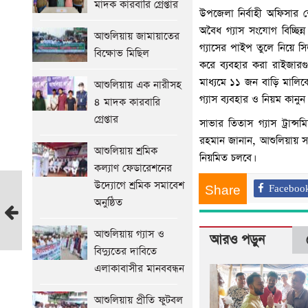
মাদক কারবারি গ্রেপ্তার
উপজেলা নির্বাহী অফিসার শ
অবৈধ গ্যাস সংযোগ বিচ্ছিন
আশুলিয়ায় জামায়াতের
গ্যাসের পাইপ তুলে নিয়ে 
বিক্ষোভ মিছিল
করে ব্যবহার করা রাইজার
মাধ্যমে ১১ জন বাড়ি মালিক
আশুলিয়ায় এক নারীসহ
গ্যাস ব্যবহার ও নিয়ম কানুন
৪ মাদক কারবারি
গ্রেপ্তার
সাভার তিতাস গ্যাস ট্রান্সমি
রহমান জানান, আশুলিয়ায় সব 
আশুলিয়ায় শ্রমিক
নিয়মিত চলবে।
কল্যাণ ফেডারেশনের
উদ্যোগে শ্রমিক সমাবেশ
সাভারে
Share
Faceboo
অনুষ্ঠিত
ট্যানারীতে
শ্রমিক
আশুলিয়ায় গ্যাস ও
সংগঠনের
আরও পড়ুন
বিদ্যুতের দাবিতে
ভবন
এলাকাবাসীর মানববন্ধন
ভাঙ্গার
প্রতিবাদে
আশুলিয়ায় প্রীতি ফুটবল
বিক্ষোভ