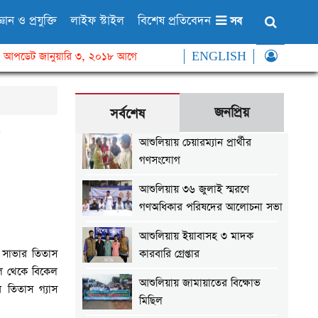
্ঞান ও প্রযুক্তি
লাইফ স্টাইল
বিশেষ প্রতিবেদন
সব
আপডেট জানুয়ারি ৩, ২০১৮ আগে
ENGLISH
জনপ্রিয়
সর্বশেষ
আশুলিয়ায় চেয়ারম্যান প্রার্থীর
গণসংযোগ
আশুলিয়ায় ৩৬ জুলাই স্মরণে
গণঅধিকার পরিষদের আলোচনা সভা
আশুলিয়ায় ইয়াবাসহ ৩ মাদক
ে সাভার তিতাস
কারবারি গ্রেপ্তার
কাল থেকে বিকেল
আশুলিয়ায় জামায়াতের বিক্ষোভ
র তিতাস গ্যাস
মিছিল