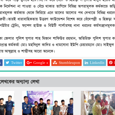
 নির্দেশনা না পাওয়া ও বেঁচে থাকার তাগিদে বিভিন্ন অপরামূলক কর্মকান্ডে জড়
পরাধমূলক কর্মকান্ড থেকে ফিরিয়ে এনে তাদের আলোর পথ দেখাতে বিভিন্ন ধর
 জরুরী। তারই ধারাবাহিকতায় উত্তরণ ফাউন্ডেশন বিশেষ করে বেঁদেপল্লী ও হিজড়া সম
্পিউটার ট্রেনিং, ফ্যাশণ হাউজ ও বিউটি পার্লারসহ নানা ধরনের কর্মসংস্থানমূলক 
কা জেলার পুলিশ সুপার শাহ মিজান শাফিউর রহমান, অতিরিক্ত পুলিশ সুপার 
্রাপ্ত কর্মকর্তা মোঃ মহসিনুল কাদির ও ধামসোনা ইউপি চেয়ারম্যান মোঃ সাইফ
দায় আব্দুল্লাহ ও শাম্মীসহ আরো অনেকে।
k
Twitter
Google +
Stumbleupon
LinkedIn
আশুলিয়ায় বিকাশের ২ 
আত্মসাৎ করে ভারতে পালা
লেখকের অন্যান্য লেখা