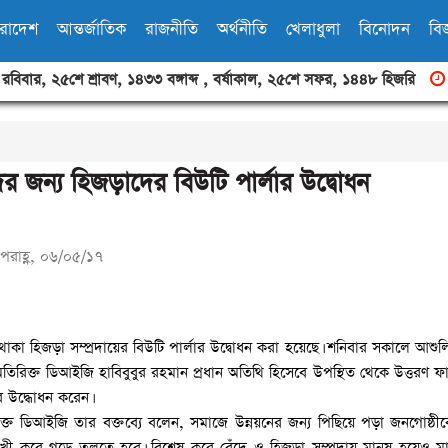
ারাদেশ
আন্তর্জাতিক
রাজনীতি
অর্থনীতি
খেলাধুলা
বিনোদন
বিজ
,
রবিবার
,
২৫শে শ্রাবণ, ১৪৩৩ বঙ্গাব্দ
,
বর্ষাকাল
,
২৫শে সফর, ১৪৪৮ হিজরি
র জন্য হিজড়াদের বিউটি পার্লার উদ্বোধন
পরাহ্ণ, ০৬/০৫/১৭
কা হিজড়া সম্প্রদায়ের বিউটি পার্লার উদ্বোধন করা হয়েছে। শনিবার সকালে আশুলিয়া
তিরিক্ত ডিআইজি হাবিবুবুর রহমান প্রধান অতিথি হিসেবে উপস্থিত থেকে উত্তরণ ফা
লার উদ্ধোধন করেন।
িক্ত ডিআইজি তার বক্তব্যে বলেন, সমাজে উন্নয়নের জন্য পিছিয়ে পড়া জনগোষ্ঠী
মুখী করে গড়ে তুলতে হবে। বিশেষ করে বেঁদে ও হিজড়া সম্প্রদায় মানুষ হয়েও ম