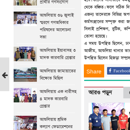
প্রার্থীর গণসংযোগ
থেকে বঞ্চিত। ফলে সঠিক দিক
এজন্য তাদেরকে বিভিন্ন অ
আশুলিয়ায় ৩৬ জুলাই
কর্মসংস্থানের সম্পৃক্ত করা
স্মরণে গণঅধিকার
সিলাই প্রশিক্ষণ, বুটিক, কম
পরিষদের আলোচনা
তোলা হয়েছে।
সভা
এ সময় উপস্থিত ছিলেন, ঢা
আশুলিয়ায় ইয়াবাসহ ৩
আজীম, আশুলিয়া থানার ভারপ
মাদক কারবারি গ্রেপ্তার
উপস্থিত ছিলেন হিজড়া সম্প্র
সাভারে
আশুলিয়ায় জামায়াতের
টেটাবিদ্ধ
Share
Faceboo
বিক্ষোভ মিছিল
হয়ে
বৃদ্ধের
আশুলিয়ায় এক নারীসহ
আরও পড়ুন
মৃত্যু
৪ মাদক কারবারি
আগের
গ্রেপ্তার
সংবাদ
আশুলিয়ায় শ্রমিক
কল্যাণ ফেডারেশনের