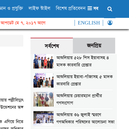
্ঞান ও প্রযুক্তি
লাইফ স্টাইল
বিশেষ প্রতিবেদন
সব
আপডেট মে ৭, ২০১৭ আগে
ENGLISH
জনপ্রিয়
সর্বশেষ
আশুলিয়ায় ৫২৮ পিস ইয়াবাসহ ৪
মাদক কারবারি গ্রেপ্তার
আশুলিয়ায় ইয়াবা-গাঁজাসহ ৫ মাদক
কারবারি গ্রেপ্তার
আশুলিয়ায় চেয়ারম্যান প্রার্থীর
য় পল্লীবিদ্যুৎ
গণসংযোগ
উন্ডেশনের অঙ্গ
আশুলিয়ায় ৩৬ জুলাই স্মরণে
কে এগিয়ে নিতে
গণঅধিকার পরিষদের আলোচনা সভা
ানুষের অধিকার