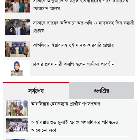
সাভারে অগ্নিকান্ডে ক্ষতিগ্রস্ত ব্যবসায়ীদের পাশে দাঁড়ালেন
খোরশেদ আলম
সাভারে র‍্যাবের অভিযানে অস্ত্র-গুলি ও মাদকসহ তিন সন্ত্রাসী
গ্রেপ্তার
আশুলিয়ায় ইয়াবাসহ দুই মাদক কারবারি গ্রেপ্তার
ঢাকার প্রথম নারী এসপি হলেন শামীমা পারভীন
জনপ্রিয়
সর্বশেষ
আশুলিয়ায় চেয়ারম্যান প্রার্থীর গণসংযোগ
আশুলিয়ায় ৩৬ জুলাই স্মরণে গণঅধিকার পরিষদের
আলোচনা সভা