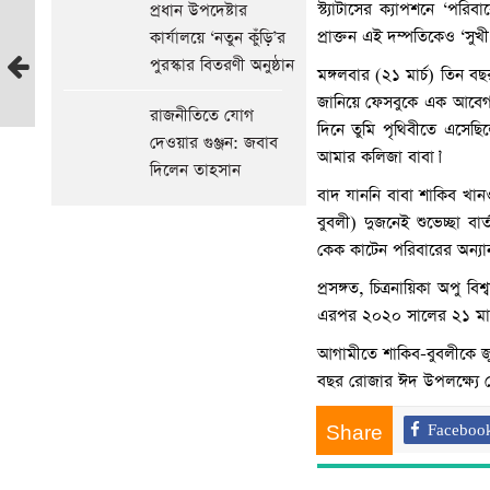
স্ট্যাটাসের ক্যাপশনে ‘পরিব
প্রধান উপদেষ্টার
৪৭
প্রাক্তন এই দম্পতিকেও ‘স
কার্যালয়ে ‘নতুন কুঁড়ি’র
বছর
পুরস্কার বিতরণী অনুষ্ঠান
মঙ্গলবার (২১ মার্চ) তিন বছ
বয়সে
জানিয়ে ফেসবুকে এক আবেগঘন
সন্তান
রাজনীতিতে যোগ
দিনে তুমি পৃথিবীতে এসেছিল
জন্ম
দেওয়ার গুঞ্জন: জবাব
আমার কলিজা বাবা।’
দিলেন
দিলেন তাহসান
অভিনেত্রীর
বাদ যাননি বাবা শাকিব খানও
মা
বুবলী) দুজনেই শুভেচ্ছা ব
আগের
কেক কাটেন পরিবারের অন্যান
সংবাদ
প্রসঙ্গত, চিত্রনায়িকা অপু
এরপর ২০২০ সালের ২১ মার্
আগামীতে শাকিব-বুবলীকে জু
বছর রোজার ঈদ উপলক্ষ্যে প্রে
Share
Faceboo