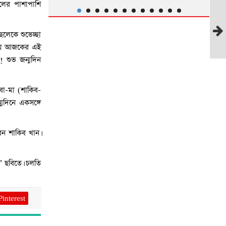
ছেলের পাশাপাশি
েলেকে শুভেচ্ছা
দিয়ে আজকের এই
! শুভ জন্মদিন
পর
বা-মা (শাকিব-
সংব
মদিনে একসঙ্গে
রেন শাকিব খান।
’ ছবিতে। চলতি
Pinterest