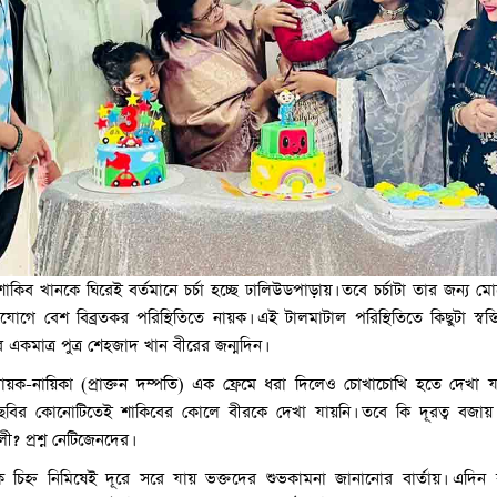
াকিব খানকে ঘিরেই বর্তমানে চর্চা হচ্ছে ঢালিউডপাড়ায়। তবে চর্চাটা তার জন্য মোট
আশুলিয়ায় চলন্ত বাসে নার
োগে বেশ বিব্রতকর পরিস্থিতিতে নায়ক। এই টালমাটাল পরিস্থিতিতে কিছুটা স্বস্
চালক-হেলপারসহ গ্রেপ্ত
 একমাত্র পুত্র শেহজাদ খান বীরের জন্মদিন।
নায়ক-নায়িকা (প্রাক্তন দম্পতি) এক ফ্রেমে ধরা দিলেও চোখাচোখি হতে দেখা 
ছবির কোনোটিতেই শাকিবের কোলে বীরকে দেখা যায়নি। তবে কি দূরত্ব বজায় 
 প্রশ্ন নেটিজেনদের।
ক চিহ্ন নিমিষেই দূরে সরে যায় ভক্তদের শুভকামনা জানানোর বার্তায়। এদিন