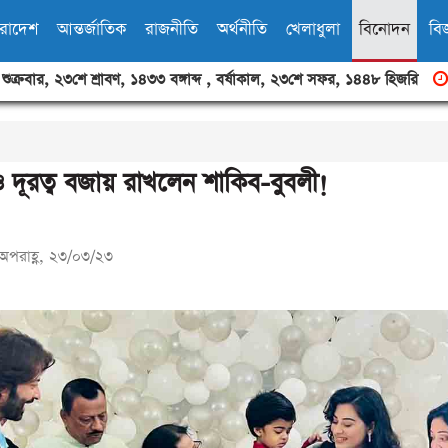
ারাদেশ
আন্তর্জাতিক
রাজনীতি
অর্থনীতি
খেলাধুলা
বিনোদন
বিজ
,
শুক্রবার
,
২৩শে শ্রাবণ, ১৪৩৩ বঙ্গাব্দ
,
বর্ষাকাল
,
২৩শে সফর, ১৪৪৮ হিজরি
 দূরত্ব বজায় রাখলেন শাকিব-বুবলী!
অপরাহ্ণ, ২৩/০৩/২৩