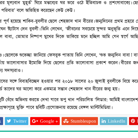
ারের মূল্যবান মুহূর্ত’ ঘিরে মন্তব্যের ঘর ভরে ওঠে ইতিবাচক ও প্রশংসাবাক্যে। 
ুখী পরিবার’ বলে অভিহিত করেছেন কেউ কেউ।
র পূর্ণ হয়েছে শাকিব-বুবলীর ছেলে শেহজাদ খান বীরের। জন্মদিনের প্রথম প্রহরে ছ
 স্ট্যাটাস দেন বুবলী। তিনি লেখেন, ‘জীবনের সবচেয়ে সুন্দর অনুভূতি এনে 
ে বাবা, তোমার নিষ্পাপ মুখের দিকে তাকিয়ে মনে হচ্ছিল আমি যেন স্বর্গে আছি
। ছেলেকে শুভেচ্ছা জানিয়ে ফেসবুক পাতায় তিনি লেখেন, ‘শুভ জন্মদিন বাবা।’ বা
ার্তায় ভালোবাসার ইমোজি দিয়ে ছেলের প্রতি ভালোবাসা প্রকাশ করেন। বীরের জন্
্য সদস্যরাও।
 বিশ্বাসের সঙ্গে বিবাহবিচ্ছেদ হওয়ার পর ২০১৮ সালের ২০ জুলাই বুবলীকে বিয়ে ক
চ তাদের ঘর আলো করে একমাত্র সন্তান শেহজাদ খান বীরের জন্ম হয়।
টি বেঁধে অভিনয় করতে দেখা যাবে তপু খান পরিচালিত ‘লিডার: আমিই বাংলাদেশ
ক্ষাগৃহে মুক্তি পাবে ছবিটি। প্রযোজনায় রয়েছে বেঙ্গল মাল্টিমিডিয়া।
k
Twitter
Google +
Stumbleupon
LinkedIn