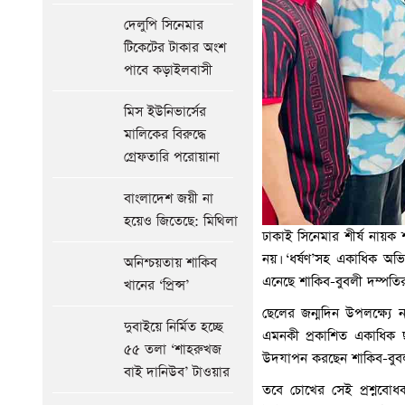
দেলুপি সিনেমার
টিকেটের টাকার অংশ
পাবে কড়াইলবাসী
মিস ইউনিভার্সের
মালিকের বিরুদ্ধে
গ্রেফতারি পরোয়ানা
বাংলাদেশ জয়ী না
হয়েও জিতেছে: মিথিলা
ঢাকাই সিনেমার শীর্ষ নায়ক শ
নয়। ‘ধর্ষণ’সহ একাধিক অভিয
অনিশ্চয়তায় শাকিব
এনেছে শাকিব-বুবলী দম্পতির
খানের ‘প্রিন্স’
ছেলের জন্মদিন উপলক্ষ্যে 
দুবাইয়ে নির্মিত হচ্ছে
এমনকী প্রকাশিত একাধিক 
৫৫ তলা ‘শাহরুখজ
উদযাপন করছেন শাকিব-বুবলী?
বাই দানিউব’ টাওয়ার
তবে চোখের সেই প্রশ্নবোধ