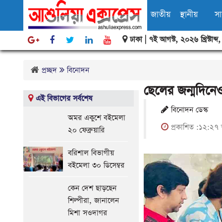
জাতীয়
স্থানীয়
স
ঢাকা |
৭ই আগস্ট, ২০২৬ খ্রিস্টাব্দ
বিবিধ
প্রচ্ছদ
বিনোদন
ছেলের জন্মদিনেও
এই বিভাগের সর্বশেষ
বিনোদন ডেস্ক
অমর একুশে বইমেলা
প্রকাশিত :১২:২৭ 
২০ ফেব্রুয়ারি
বরিশাল বিভাগীয়
বইমেলা ৩০ ডিসেম্বর
কেন দেশ ছাড়ছেন
শিল্পীরা, জানালেন
মিশা সওদাগর