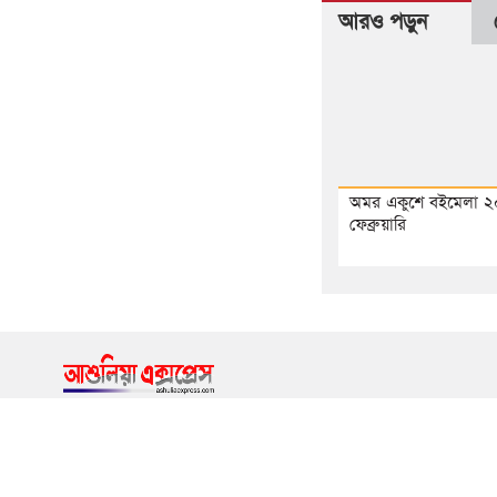
আরও পড়ুন
অমর একুশে বইমেলা ২
ফেব্রুয়ারি