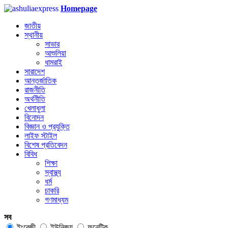
Homepage
জাতীয়
স্থানীয়
সাভার
আশুলিয়া
ধামরাই
সারাদেশ
আন্তর্জাতিক
রাজনীতি
অর্থনীতি
খেলাধুলা
বিনোদন
বিজ্ঞান ও প্রযুক্তি
লাইফ স্টাইল
বিশেষ প্রতিবেদন
বিবিধ
শিক্ষা
স্বাস্থ্য
ধর্ম
চাকরি
গণমাধ্যম
সব
ইংরেজী
ইউনিজয়
ফনেটিক