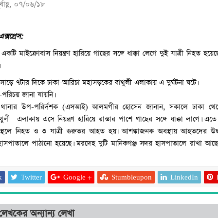
্বাহ্ণ, ০৭/০৬/১৮
্স‌প্রেস:
টি মাইক্রোবাস নিয়ন্ত্রণ হারিয়ে গাছের সঙ্গে ধাক্কা লেগে দুই যাত্রী নিহত হয়েছে
সাড়ে ৭টার দিকে ঢাকা-আরিচা মহাসড়কের বাথুলী এলাকায় এ দুর্ঘটনা ঘটে।
ম-পরিচয় জানা যায়নি।
ে থানার উপ-পরির্দশক (এসআই) আলমগীর হোসেন জানান, সকালে ঢাকা থে
থুলী এলাকায় এসে নিয়ন্ত্রণ হারিয়ে রাস্তার পাশে গাছের সঙ্গে ধাক্কা লাগে। এত
াস্থলে নিহত ও ৩ যাত্রী গুরুতর আহত হয়। আশঙ্কাজনক অবস্থায় আহতদের উদ্
সপাতালে পাঠানো হয়েছে। মরদেহ দুটি মানিকগঞ্জ সদর হাসপাতালে রাখা আছ
k
Twitter
Google +
Stumbleupon
LinkedIn
লেখকের অন্যান্য লেখা