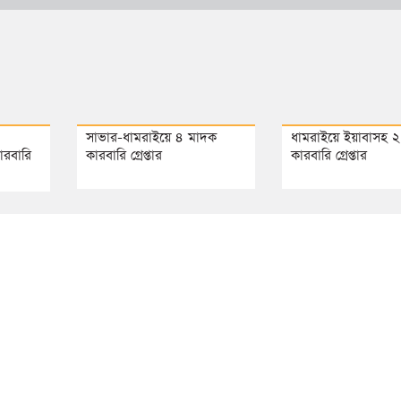
আশুলিয়ায় চলন্ত বাসে নার
চালক-হেলপারসহ গ্রেপ্ত
সাভার-ধামরাইয়ে ৪ মাদক
ধামরাইয়ে ইয়াবাসহ 
ারবারি
কারবারি গ্রেপ্তার
কারবারি গ্রেপ্তার