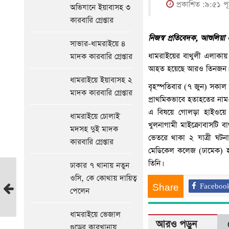
প্রকাশিত :৯:৫১ পূর
অভিযানে ইয়াবাসহ ৩
কারবারি গ্রেপ্তার
নিজস্ব প্র‌তি‌বেদক, আশুলিয়া এক
সাভার-ধামরাইয়ে ৪
ধামরাইয়ের বাথুলী এলাকায় এক
মাদক কারবারি গ্রেপ্তার
আহত হ‌য়ে‌ছে আরও তিনজন।
ধামরাইয়ে ইয়াবাসহ ২
বৃহস্পতিবার (৭ জুন) সকাল 
মাদক কারবারি গ্রেপ্তার
প্রাথ‌মিকভা‌বে হতাহতের না
এ বিষ‌য়ে গোলড়া হাইওয়
ধামরাইয়ে চোলাই
খুলনাগামী মাইক্রোবাস‌টি বা
মদসহ দুই মাদক
ভেতরে থাকা ২ যাত্রী ঘটন
কারবারি গ্রেপ্তার
মেডিকেল কলেজ (ঢামেক) হা
তিনি।
ঢাকার ৭ থানায় নতুন
আশুলিয়ায়
ওসি, কে কোথায় দায়িত্ব
স্বেচ্ছাসেবক
Share
Faceboo
পেলেন
লীগের
ইফতার
ধামরাইয়ে ভেজাল
মাহফিল
আরও পড়ুন
গুড়ের কারখানায়