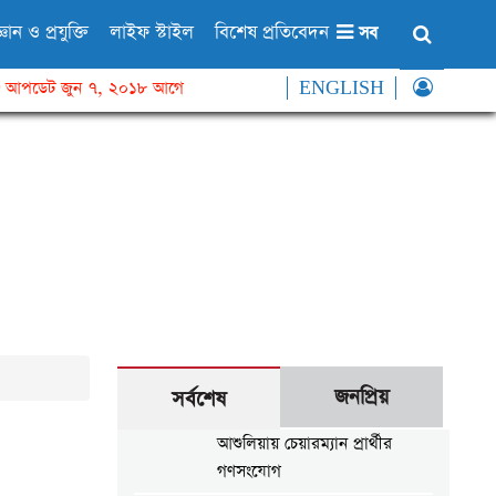
্ঞান ও প্রযুক্তি
লাইফ স্টাইল
বিশেষ প্রতিবেদন
সব
আপডেট জুন ৭, ২০১৮ আগে
ENGLISH
জনপ্রিয়
সর্বশেষ
আশুলিয়ায় চেয়ারম্যান প্রার্থীর
গণসংযোগ