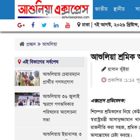
জাতীয়
স্থানীয়
স
ঢাকা |
৭ই আগস্ট, ২০২৬ খ্রিস্টাব্দ
বিবিধ
প্রচ্ছদ
আশুলিয়া
আশুলিয়া শ্রমিক অস
এই বিভাগের সর্বশেষ
হাসান ভূঁইয়া
আশুলিয়ায় চেয়ারম্যান
প্রকাশিত :১:১২ পূর
প্রার্থীর গণসংযোগ
আশুলিয়ায় ৩৬ জুলাই
এক্সপ্রেস প্রতিবেদক:
স্মরণে গণঅধিকার
শিল্পের শ্রমিকদের নিয়ে কে
পরিষদের আলোচনা
স্বরাষ্ট্রমন্ত্রী আসাদুজ্জ
সভা
রাজনীতি করা সহজ, শ্রমিক 
আশুলিয়ায় ইয়াবাসহ ৩
অসন্তোষের চেষ্টা করছে।