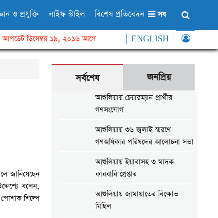
্ঞান ও প্রযুক্তি
লাইফ স্টাইল
বিশেষ প্রতিবেদন
সব
আপডেট ডিসেম্বর ১৯, ২০১৬ আগে
ENGLISH
জনপ্রিয়
সর্বশেষ
আশুলিয়ায় চেয়ারম্যান প্রার্থীর
গণসংযোগ
আশুলিয়ায় ৩৬ জুলাই স্মরণে
গণঅধিকার পরিষদের আলোচনা সভা
আশুলিয়ায় ইয়াবাসহ ৩ মাদক
 বলে জানিয়েছেন
কারবারি গ্রেপ্তার
দ্দেশ্যে বলেন,
আশুলিয়ায় জামায়াতের বিক্ষোভ
 পোশাক শিল্পে
মিছিল