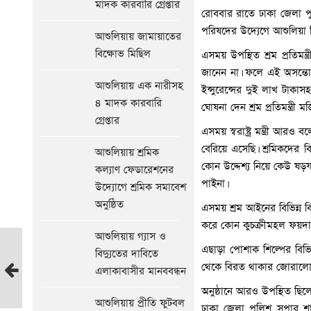
মাদক কারবারি গ্রেপ্তার
রোববার রাতে ঢাকা জেলা পু
পরিষদের উদ্যেগে আশুলিয়া শি
আশুলিয়ায় জামায়াতের
বিক্ষোভ মিছিল
এসময় উপস্থিত শ্রম প্রতিমন্
জানেন না। ফলে এই অসন্তোষ
আশুলিয়ায় এক নারীসহ
ইন্সুরেন্সের দুই লাখ টাকাস
৪ মাদক কারবারি
ঘোষনা দেন শ্রম প্রতিমন্ত্রী মজি
গ্রেপ্তার
এসময় স্বরাষ্ট্র মন্ত্রী আ
বেরিয়ে এসেছি। শ্রমিকদের
আশুলিয়ায় শ্রমিক
কোন উদ্দেশ্য নিয়ে কেউ ষড়
কল্যাণ ফেডারেশনের
পাইনা।
উদ্যোগে শ্রমিক সমাবেশ
অনুষ্ঠিত
এসময় শ্রম আইনের বিভিন্ন বি
করে কোন কুচক্রীমহল ফয়দা ন
আশুলিয়ায় গ্যাস ও
আশুলিয়ায়
এছাড়া পোশাক শিল্পের বিভিন্
বিদ্যুতের দাবিতে
পুলিশের
থেকে বিরত থাকার জোরালো
এলাকাবাসীর মানববন্ধন
মতবিনিময়
অনুষ্ঠানে আরও উপস্থিত ছিল
সভা
আশুলিয়ায় প্রীতি ফুটবল
ঢাকা জেলা পুলিশ সুপার শা