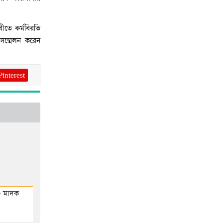
পর
বীতে কর্মবিরতি
সংব
সম্মেলন করেন
Pinterest
৩ মাদক