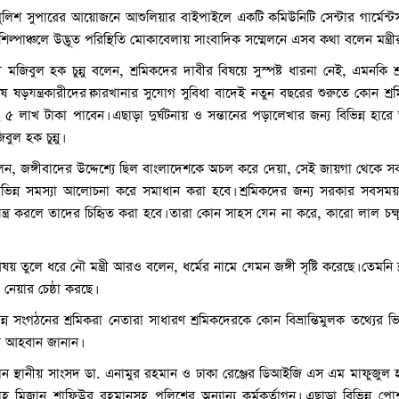
লিশ সুপারের আয়োজনে আশুলিয়ার বাইপাইলে একটি কমিউনিটি সেন্টার গার্মেন্টস 
ল্পাঞ্চলে উদ্ভূত পরিস্থিতি মোকাবেলায় সাংবাদিক সম্মেলনে এসব কথা বলেন মন্ত্রীর
ত্রী মজিবুল হক চুন্নু বলেন, শ্রমিকদের দাবীর বিষয়ে সুস্পষ্ট ধারনা নেই, এমনকি 
 ষড়যন্ত্রকারীদের।কারখানার সুযোগ সুবিধা বাদেই নতুন বছরের শুরুতে কোন শ্র
হ ৫ লাখ টাকা পাবেন। এছাড়া দুর্ঘটনায় ও সন্তানের পড়ালেখার জন্য বিভিন্ন হারে 
বুল হক চুন্নু।
রও বলেন, জঙ্গীবাদের উদ্দেশ্যে ছিল বাংলাদেশকে অচল করে দেয়া, সেই জায়গা থেকে
 বিভিন্ন সমস্যা আলোচনা করে সমাধান করা হবে। শ্রমিকদের জন্য সরকার সবস
যন্ত্র করলে তাদের চিহিৃত করা হবে। তারা কোন সাহস যেন না করে, কারো লাল চক
আশুলিয়ায় চলন্ত বাসে নার
ষয় তুলে ধরে নৌ মন্ত্রী আরও বলেন, ধর্মের নামে যেমন জঙ্গী সৃষ্টি করেছে। তেমনি 
চালক-হেলপারসহ গ্রেপ্ত
েয়ার চেষ্ঠা করছে।
ন সংগঠনের শ্রমিকরা নেতারা সাধারণ শ্রমিকদেরকে কোন বিভ্রান্তিমুলক তথ্যের ভি
 আহবান জানান।
েন স্থানীয় সাংসদ ডা. এনামুর রহমান ও ঢাকা রেঞ্জের ডিআইজি এস এম মাফুজুল হ
হ মিজান শাফিউর রহমানসহ পুলিশের অন্যান্য কর্মকর্তাগন। এছাড়া বিভিন্ন প