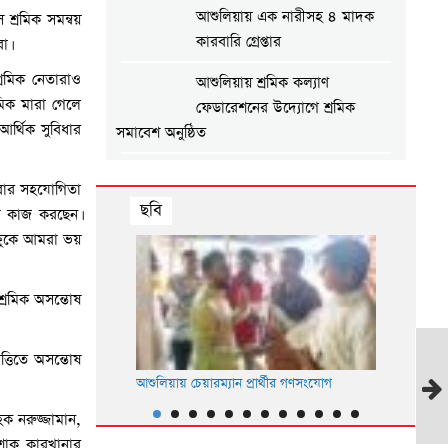
আশুলিয়ায় এক নারীসহ ৪ মাদক
শ্রমিক সমন্বয়
কারবারি গ্রেপ্তার
া।
শ্রমিক নেতারাও
আশুলিয়ায় শ্রমিক কল্যাণ
মিক মারা গেলে
ফেডারেশনের উদ্যোগে শ্রমিক
আর্থিক সুবিধার
সমাবেশ অনুষ্ঠিত
আশুলিয়ায় গ্যাস ও বিদ্যুতের দাবিতে
 সবার সহযোগিতা
এলাকাবাসীর মানববন্ধন
ছবি
ময় কাজ করছেন।
্ষুকে আমরা ভয়
আশুলিয়ায় প্রীতি ফুটবল ম্যাচ
অনুষ্ঠিত
ী যাত্রীকে ধর্ষণচেষ্টা,
শ্রমিক অসন্তোষ
ার ৩
আশুলিয়ায় শিল্প প্রতিষ্ঠানে নিরবিচ্ছিন্ন
গ্যাস ও বিদ্যুৎ সরবরাহের দাবিতে
মানববন্ধন
ত্তিতে অসন্তোষ
আশুলিয়ায় চেয়ারম্যান প্রার্থীর গণসংযোগ
আশুলিয়ায় ৩
আশুলিয়ায় বিকাশের ২ কোটি ৩৫
পরিষদের আ
ক নরুজ্জামান,
লাখ টাকা আত্মসাৎ করে ভারতে
োশাক কারখানার
পালানোর চেষ্টা, গ্রেপ্তার ২