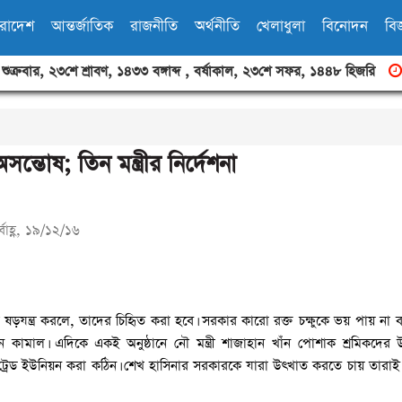
ারাদেশ
আন্তর্জাতিক
রাজনীতি
অর্থনীতি
খেলাধুলা
বিনোদন
বিজ
,
শুক্রবার
,
২৩শে শ্রাবণ, ১৪৩৩ বঙ্গাব্দ
,
বর্ষাকাল
,
২৩শে সফর, ১৪৪৮ হিজরি
ন্তোষ; তিন মন্ত্রীর নির্দেশনা
্বাহ্ণ, ১৯/১২/১৬
উ ষড়যন্ত্র করলে, তাদের চিহিৃত করা হবে। সরকার কারো রক্ত চক্ষুকে ভয় পায় না
ামান খান কামাল। এদিকে একই অনুষ্ঠানে নৌ মন্ত্রী শাজাহান খাঁন পোশাক শ্রমিকদের উ
ট্রেড ইউনিয়ন করা কঠিন। শেখ হাসিনার সরকারকে যারা উৎখাত করতে চায় তারাই