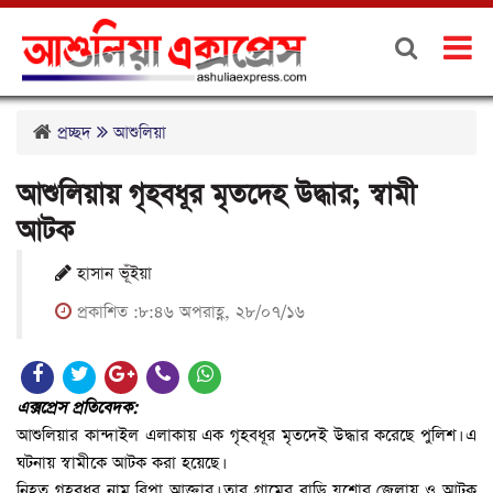
প্রচ্ছদ
আশুলিয়া
আশুলিয়ায় গৃহবধূর মৃতদেহ উদ্ধার; স্বামী
আটক
হাসান ভূঁইয়া
প্রকাশিত :৮:৪৬ অপরাহ্ণ, ২৮/০৭/১৬
এক্সপ্রেস প্রতিবেদক:
আশুলিয়ার কান্দাইল এলাকায় এক গৃহবধূর মৃতদেই উদ্ধার করেছে পুলিশ। এ
ঘটনায় স্বামীকে আটক করা হয়েছে।
নিহত গৃহবধূর নাম রিপা আক্তার। তার গ্রামের বাড়ি যশোর জেলায় ও আটক