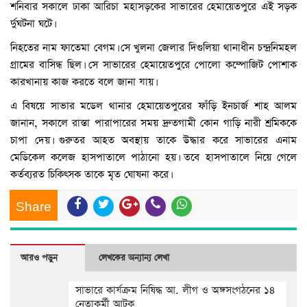
শনিবার সকালে ঢাকা আরিচা মহাসড়কের সাভারের হেমায়েতপুরে এই সড়ক
র্দুঘটনা ঘটে।
নিহতের নাম ফাতেমা বেগম। সে খুলনা জেলার দিগুলিয়া থানাধীন চন্দ্রনিমহল
গ্রামের বাসিন্ধ ছিল। সে সাভারের হেমায়েতপুরে পোলো কম্পোজিট পোশাক
কারখানায় কাজ করতে বলে জানা যায়।
এ বিষয়ে সাভার মডেল থানার হেমায়েতপুরের ফাঁড়ি ইনচার্জ শাহ আলম
জানান, সকালে রাস্তা পারাপারের সময় দ্রুতগামী কোন গাড়ি নারী শ্রমিককে
চাপা দেয়। গুরুতর আহত অবস্থায় তাকে উদ্ধার করে সাভারের এনাম
মেডিকেল কলেজ হাসপাতালে পাঠানো হয়। তবে হাসপাতালে নিয়ে গেলে
কর্তব্যরত চিকিৎসক তাকে মৃত ঘোষনা করে।
Share
আরও পড়ুন
লেখকের অন্যান্য লেখা
সাভারে কার্যক্রম নিষিদ্ধ আ. লীগ ও অঙ্গসংগঠনের ১৪
নেতাকর্মী আটক