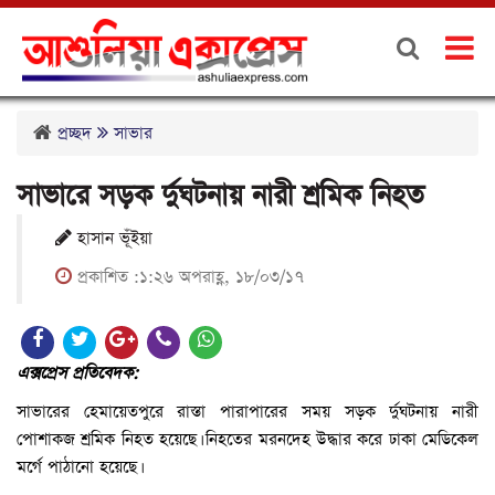
প্রচ্ছদ
সাভার
সাভারে সড়ক র্দুঘটনায় নারী শ্রমিক নিহত
হাসান ভূঁইয়া
প্রকাশিত :১:২৬ অপরাহ্ণ, ১৮/০৩/১৭
এক্সপ্রেস প্রতিবেদক:
সাভারের হেমায়েতপুরে রাস্তা পারাপারের সময় সড়ক র্দুঘটনায় নারী
পোশাকজ শ্রমিক নিহত হয়েছে। নিহতের মরনদেহ উদ্ধার করে ঢাকা মেডিকেল
মর্গে পাঠানো হয়েছে।