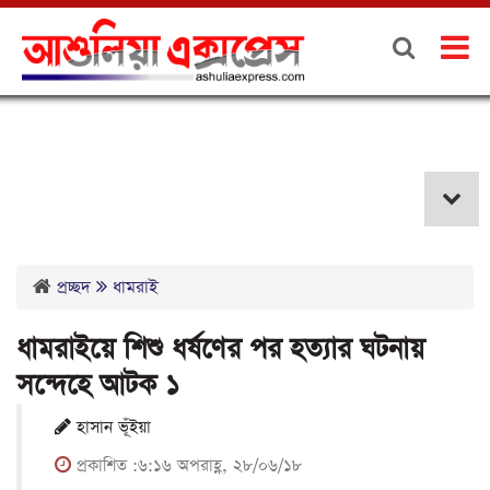
ধামরাই
প্রচ্ছদ
ধামরাই
ধামরাইয়ে শিশু ধর্ষণের পর হত্যার ঘটনায়
সন্দেহে আটক ১
হাসান ভূঁইয়া
প্রকাশিত :৬:১৬ অপরাহ্ণ, ২৮/০৬/১৮