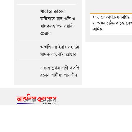
১৫
আগের
সাভারে র‍্যাবের
সংবাদ
সাভারে কার্যক্রম নিষিদ্
অভিযানে অস্ত্র-গুলি ও
ও অঙ্গসংগঠনের ১৪ নেতা
মাদকসহ তিন সন্ত্রাসী
আটক
গ্রেপ্তার
আশুলিয়ায় ইয়াবাসহ দুই
মাদক কারবারি গ্রেপ্তার
ঢাকার প্রথম নারী এসপি
হলেন শামীমা পারভীন