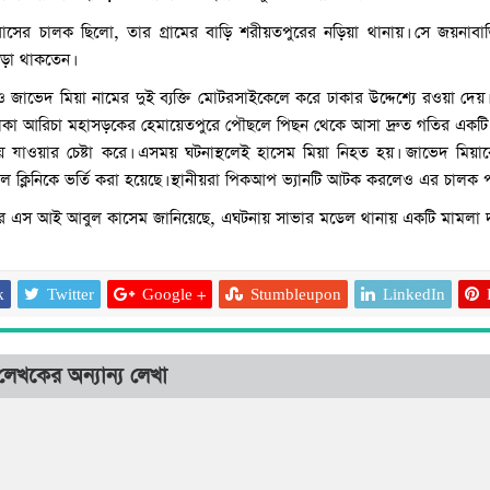
াসের চালক ছিলো, তার গ্রামের বাড়ি শরীয়তপুরের নড়িয়া থানায়। সে জয়নাবাড়ি 
াড়া থাকতেন।
ও জাভেদ মিয়া নামের দুই ব্যক্তি মোটরসাইকেলে করে ঢাকার উদ্দেশ্যে রওয়া দে
কা আরিচা মহাসড়কের হেমায়েতপুরে পৌছলে পিছন থেকে আসা দ্রুত গতির একটি
ে যাওয়ার চেষ্টা করে। এসময় ঘটনাস্থলেই হাসেম মিয়া নিহত হয়। জাভেদ মিয়
ল ক্লিনিকে ভর্তি করা হয়েছে। স্থানীয়রা পিকআপ ভ্যানটি আটক করলেও এর চালক প
র এস আই আবুল কাসেম জানিয়েছে, এঘটনায় সাভার মডেল থানায় একটি মামলা দায়ে
k
Twitter
Google +
Stumbleupon
LinkedIn
আশুলিয়ায় পুলিশের সঙ্
জিম্মি করে পালাল ‘শুটার
লেখকের অন্যান্য লেখা