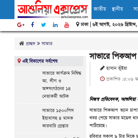
জাতীয়
স্থানীয়
স
ঢাকা |
৬ই আগস্ট, ২০২৬ খ্রিস্টাব্দ
বিবিধ
প্রচ্ছদ
সাভার
সাভারে পিকআপ ভ
এই বিভাগের সর্বশেষ
হাসান ভূঁইয়া
সাভারে কার্যক্রম নিষিদ্ধ
প্রকাশিত :৫:০৬ অ
আ. লীগ ও
অঙ্গসংগঠনের ১৪
নেতাকর্মী আটক
নিজস্ব প্রতিবেদক, আশুলিয়া এ
সাভারে পিকআপ ভ্যান চা
সাভারে ১৫০০পিস
খবর পেয়ে সাভার মডেল থানা
ইয়াবাসহ ৪ মাদক
পাঠিয়েছে।
কারবারি গ্রেপ্তার
রবিবার সকাল ৯ টার দিকে 