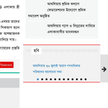
আশুলিয়ায় শ্রমিক কল্যাণ
এলাকায় স্ত্রী
ফেডারেশনের উদ্যোগে শ্রমিক
সমাবেশ অনুষ্ঠিত
য়। এসময় তাদের
আশুলিয়ায় গ্যাস ও বিদ্যুতের দাবিতে
 পিকআপ ভ্যান
এলাকাবাসীর মানববন্ধন
াকে আশঙ্কাজনক
ালিয়ে যায়।
আশুলিয়ায় প্রীতি ফুটবল ম্যাচ
অনুষ্ঠিত
রের প্রস্তুতি
ছবি
আশুলিয়ায় শিল্প প্রতিষ্ঠানে নিরবিচ্ছিন্ন
গ্যাস ও বিদ্যুৎ সরবরাহের দাবিতে
Pinterest
গে গোলাগুলি: নারীকে
আশুলিয়ায় ৩৬ জুলাই স্মরণে গণঅধিকার
আশুলিয়ায় ইয়
মানববন্ধন
 বাপ্পি’
পরিষদের আলোচনা সভা
আশুলিয়ায় বিকাশের ২ কোটি ৩৫
লাখ টাকা আত্মসাৎ করে ভারতে
পালানোর চেষ্টা, গ্রেপ্তার ২
পর
আশুলিয়ায় জুলাই শহীদদের স্মরণে
সংব
স্মৃতি সমাবেশ