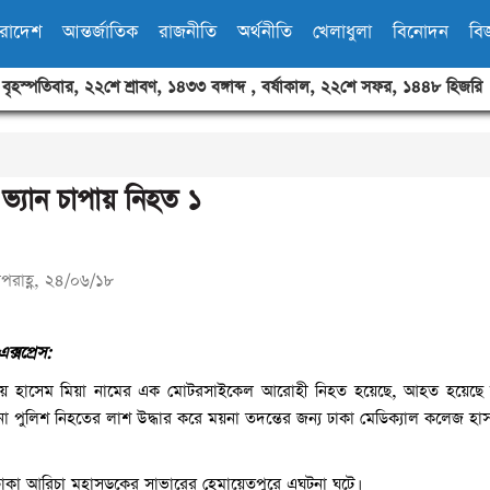
ারাদেশ
আন্তর্জাতিক
রাজনীতি
অর্থনীতি
খেলাধুলা
বিনোদন
বিজ
,
বৃহস্পতিবার
,
২২শে শ্রাবণ, ১৪৩৩ বঙ্গাব্দ
,
বর্ষাকাল
,
২২শে সফর, ১৪৪৮ হিজরি
্যান চাপায় নিহত ১
পরাহ্ণ, ২৪/০৬/১৮
ক্সপ্রেস:
পায় হাসেম মিয়া নামের এক মোটরসাইকেল আরোহী নিহত হয়েছে, আহত হয়েছ
 পুলিশ নিহতের লাশ উদ্ধার করে ময়না তদন্তের জন্য ঢাকা মেডিক্যাল কলেজ হাস
ঢাকা আরিচা মহাসড়কের সাভারের হেমায়েতপুরে এঘটনা ঘটে।