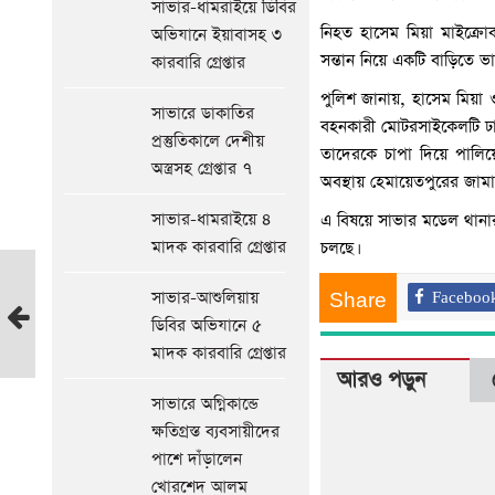
সাভার-ধামরাইয়ে ডিবির
নিহত হাসেম মিয়া মাইক্রোব
অভিযানে ইয়াবাসহ ৩
সন্তান নিয়ে একটি বাড়িতে ভ
কারবারি গ্রেপ্তার
পুলিশ জানায়, হাসেম মিয়া 
সাভারে ডাকাতির
বহনকারী মোটরসাইকেলটি ঢা
প্রস্তুতিকালে দেশীয়
তাদেরকে চাপা দিয়ে পালিয়
অস্ত্রসহ গ্রেপ্তার ৭
অবস্থায় হেমায়েতপুরের জামা
সাভার-ধামরাইয়ে ৪
এ বিষয়ে সাভার মডেল থানা
মাদক কারবারি গ্রেপ্তার
চলছে।
সাভারে
সাভার-আশুলিয়ায়
Share
Faceboo
বাস
ডিবির অভিযানে ৫
ও
মাদক কারবারি গ্রেপ্তার
ট্রাক
আরও পড়ুন
সংর্ঘষ;
সাভারে অগ্নিকান্ডে
নিহত
ক্ষতিগ্রস্ত ব্যবসায়ীদের
১,
পাশে দাঁড়ালেন
আহত
খোরশেদ আলম