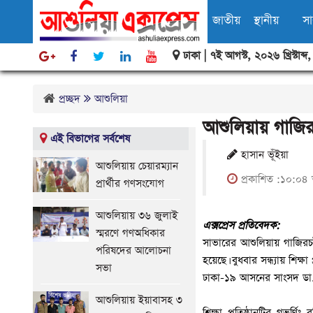
জাতীয়
স্থানীয়
স
ঢাকা |
৭ই আগস্ট, ২০২৬ খ্রিস্টাব্দ
বিবিধ
প্রচ্ছদ
আশুলিয়া
আশুলিয়ায় গাজির
এই বিভাগের সর্বশেষ
হাসান ভূঁইয়া
আশুলিয়ায় চেয়ারম্যান
প্রকাশিত :১০:০৪ 
প্রার্থীর গণসংযোগ
আশুলিয়ায় ৩৬ জুলাই
এক্সপ্রেস প্রতিবেদক:
স্মরণে গণঅধিকার
সাভারের আশুলিয়ায় গাজিরচট
পরিষদের আলোচনা
হয়েছে। বুধবার সন্ধ্যায় শিক্ষ
সভা
ঢাকা-১৯ আসনের সাংসদ ডা. 
আশুলিয়ায় ইয়াবাসহ ৩
শিক্ষা প্রতিষ্ঠানটির গভর্