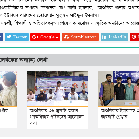
ওয়ামীলীগের সাধারণ সম্পাদক মোঃ আলী হায়দার, আশুলিয়া থানার অপার
ইউনিয়ন পরিষদের চেয়ারম্যান মুহাম্মদ সাইফুল ইসলাম।
ন্ডলী, শিক্ষার্থী ও অভিভাবকবৃন্দ। শেষে এক মনোজ্ঞ সাংস্কৃতিক অনুষ্ঠানের আয়ো
k
Twitter
Google +
Stumbleupon
LinkedIn
লেখকের অন্যান্য লেখা
আশুলিয়ায় চলন্ত বাসে নার
চালক-হেলপারসহ গ্রেপ্ত
র্থীর
আশুলিয়ায় ৩৬ জুলাই স্মরণে
আশুলিয়ায় ইয়াবাসহ 
গণঅধিকার পরিষদের আলোচনা
কারবারি গ্রেপ্তার
সভা