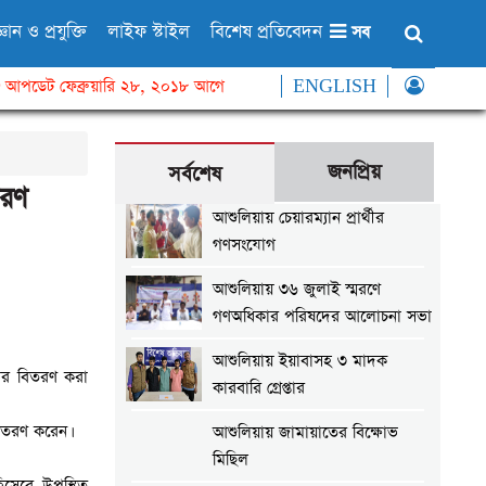
্ঞান ও প্রযুক্তি
লাইফ স্টাইল
বিশেষ প্রতিবেদন
সব
আপডেট ফেব্রুয়ারি ২৮, ২০১৮ আগে
ENGLISH
জনপ্রিয়
সর্বশেষ
তরণ
আশুলিয়ায় চেয়ারম্যান প্রার্থীর
গণসংযোগ
আশুলিয়ায় ৩৬ জুলাই স্মরণে
গণঅধিকার পরিষদের আলোচনা সভা
আশুলিয়ায় ইয়াবাসহ ৩ মাদক
কার বিতরণ করা
কারবারি গ্রেপ্তার
বিতরণ করেন।
আশুলিয়ায় জামায়াতের বিক্ষোভ
মিছিল
হিসেবে উপস্থিত