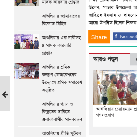
মাদক কারবারি গ্রেপ্তার
ছিলেন, সাভার উপজেলা আ
জাহিদুল ইসলাম ও ধামসোনা 
আশুলিয়ায় জামায়াতের
আরো উপস্থিত ছিলেন শিক্ষক ম
বিক্ষোভ মিছিল
Share
Faceboo
আশুলিয়ায় এক নারীসহ
৪ মাদক কারবারি
গ্রেপ্তার
আরও পড়ুন
আশুলিয়ায় শ্রমিক
কল্যাণ ফেডারেশনের
উদ্যোগে শ্রমিক সমাবেশ
`জাতিসংঘে
অনুষ্ঠিত
বাংলা
চাই'
আশুলিয়ায় গ্যাস ও
সাভারে
আশুলিয়ায় চেয়ারম্যান প্রা
বিদ্যুতের দাবিতে
ভোটিং
গণসংযোগ
এলাকাবাসীর মানববন্ধন
শুরু
আগের
আশুলিয়ায় প্রীতি ফুটবল
সংবাদ