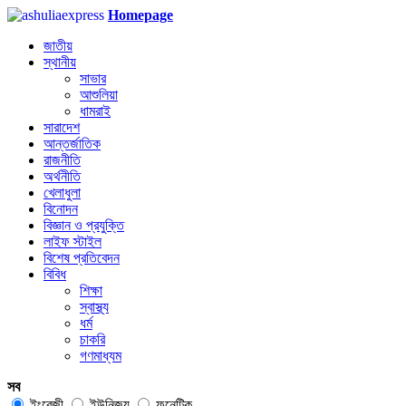
Homepage
জাতীয়
স্থানীয়
সাভার
আশুলিয়া
ধামরাই
সারাদেশ
আন্তর্জাতিক
রাজনীতি
অর্থনীতি
খেলাধুলা
বিনোদন
বিজ্ঞান ও প্রযুক্তি
লাইফ স্টাইল
বিশেষ প্রতিবেদন
বিবিধ
শিক্ষা
স্বাস্থ্য
ধর্ম
চাকরি
গণমাধ্যম
সব
ইংরেজী
ইউনিজয়
ফনেটিক