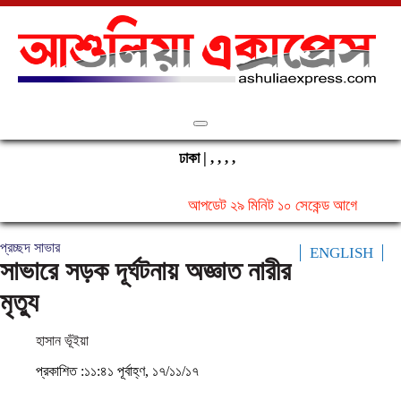
জাতীয়
সব
স্থানীয়
ঢাকা |
,
,
,
,
সারাদেশ
আপডেট ২৯ মিনিট ১০ সেকেন্ড আগে
প্রচ্ছদ
সাভার
ENGLISH
আন্তর্জাতিক
সাভারে সড়ক দূর্ঘটনায় অজ্ঞাত নারীর
মৃত্যু
রাজনীতি
হাসান ভূঁইয়া
অর্থনীতি
প্রকাশিত :১১:৪১ পূর্বাহ্ণ, ১৭/১১/১৭