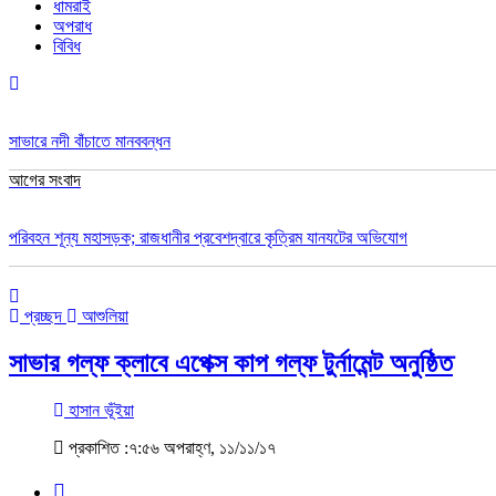
ধামরাই
অপরাধ
বিবিধ
সাভারে নদী বাঁচাতে মানববন্ধন
আগের সংবাদ
পরিবহন শূন্য মহাসড়ক; রাজধানীর প্রবেশদ্বারে কৃত্রিম যানযটের অভিযোগ
প্রচ্ছদ
আশুলিয়া
সাভার গল্ফ ক্লাবে এপেক্স কাপ গল্ফ টুর্নামেন্ট অনুষ্ঠিত
হাসান ভূঁইয়া
প্রকাশিত :৭:৫৬ অপরাহ্ণ, ১১/১১/১৭