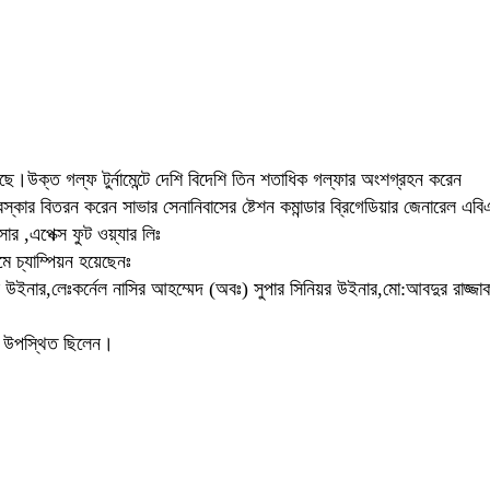
য়েছে।উক্ত গল্ফ টুর্নামেন্টে দেশি বিদেশি তিন শতাধিক গল্ফার অংশগ্রহন করেন
স্কার বিতরন করেন সাভার সেনানিবাসের ষ্টেশন কমান্ডার ব্রিগেডিয়ার জেনারেল এবি
র ,এপেক্স ফুট ওয়্যার লিঃ
মে চ্যাম্পিয়ন হয়েছেনঃ
য়র উইনার,লেঃকর্নেল নাসির আহম্মেদ (অবঃ) সুপার সিনিয়র উইনার,মো:আবদুর রাজ্জাক
্বগ উপস্থিত ছিলেন।