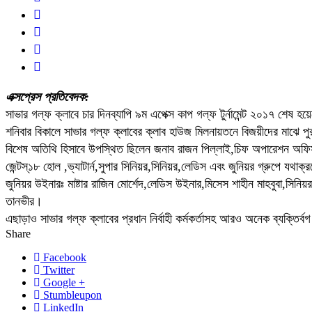
এক্সপ্রেস প্রতিবেদক:
সাভার গল্ফ ক্লাবে চার দিনব্যাপি ৯ম এপেক্স কাপ গল্ফ টুর্নামেন্ট ২০১৭ শেষ হ
শনিবার বিকালে সাভার গল্ফ ক্লাবের ক্লাব হাউজ মিলনায়তনে বিজয়ীদের মাঝে পুর
বিশেষ অতিথি হিসাবে উপস্থিত ছিলেন জনাব রাজন পিল্লাই,চিফ অপারেশন অফিসা
জেন্টস্১৮ হোল ,ভ্যাটার্ন,সুপার সিনিয়র,সিনিয়র,লেডিস এবং জুনিয়র গ্রুপে যথাক্র
জুনিয়র উইনারঃ মাষ্টার রাজিন মোর্শেদ,লেডিস উইনার,মিসেস শাহীন মাহবুবা,সিনি
তানভীর।
এছাড়াও সাভার গল্ফ ক্লাবের প্রধান নির্বাহী কর্মকর্তাসহ আরও অনেক ব্যক্তির
Share
Facebook
Twitter
Google +
Stumbleupon
LinkedIn