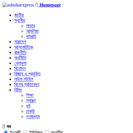
Homepage
জাতীয়
স্থানীয়
সাভার
আশুলিয়া
ধামরাই
সারাদেশ
আন্তর্জাতিক
রাজনীতি
অর্থনীতি
খেলাধুলা
বিনোদন
বিজ্ঞান ও প্রযুক্তি
লাইফ স্টাইল
বিশেষ প্রতিবেদন
বিবিধ
শিক্ষা
স্বাস্থ্য
ধর্ম
চাকরি
গণমাধ্যম
সব
ইংরেজী
ইউনিজয়
ফনেটিক