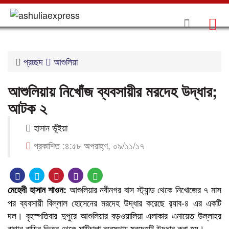
প্রচ্ছদ
আশুলিয়া
আশুলিয়ায় নিখোঁজ ব্যবসায়ীর মরদেহ উদ্ধার;
আটক ২
হাসান ভূঁইয়া
প্রকাশিত :৪:৫৮ অপরাহ্ণ, ০৯/১১/১৭
আশুলিয়ার নবীনগর বাস স্ট্যান্ড থেকে নিখোজের ৭ মাস
মেহেদী হাসান শাওন:
পর ব্যবসায়ী বিল্লাল হোসেনের মরদেহ উদ্ধার করেছে র‌্যাব-৪ এর একটি
দল। বৃহস্পতিবার দুপুরে আশুলিয়ার বড়ওয়ালিয়া এলাকার এনায়েত উল্লাহর
বাগান বাড়ির ভিতর থেকে মাটিচাপা অবস্থায় মরদেহটি উদ্ধার করা হয়।