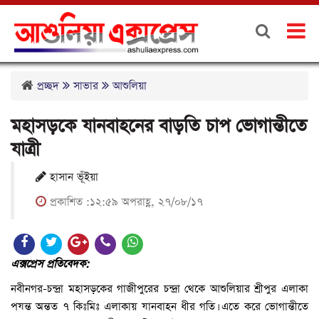
প্রচ্ছদ
সাভার
আশুলিয়া
মহাসড়কে যানবাহনের বাড়তি চাপ ভোগান্তীতে
যাত্রী
হাসান ভূঁইয়া
প্রকাশিত :১২:৫৯ অপরাহ্ণ, ২৭/০৮/১৭
এক্সপ্রেস প্রতিবেদক:
নবীনগর-চন্দ্রা মহাসড়কের গাজীপুরের চন্দ্রা থেকে আশুলিয়ার শ্রীপুর এলাকা
পযন্ত অন্তত ৭ কিঃমিঃ এলাকায় যানবাহন ধীর গতি। এতে করে ভোগান্তীতে