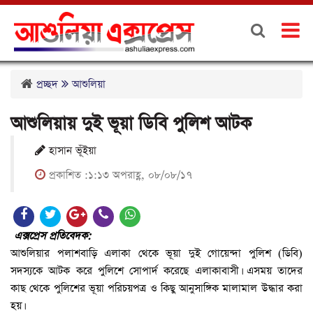
প্রচ্ছদ
আশুলিয়া
আশুলিয়ায় দুই ভূয়া ডিবি পুলিশ আটক
হাসান ভূঁইয়া
প্রকাশিত :১:১৩ অপরাহ্ণ, ০৮/০৮/১৭
এক্সপ্রেস প্রতিবেদক:
আশুলিয়ার পলাশবাড়ি এলাকা থেকে ভূয়া দুই গোয়েন্দা পুলিশ (ডিবি)
সদস্যকে আটক করে পুলিশে সোপার্দ করেছে এলাকাবাসী। এসময় তাদের
কাছ থেকে পুলিশের ভূয়া পরিচয়পত্র ও কিছু আনুসাঙ্গিক মালামাল উদ্ধার করা
হয়।