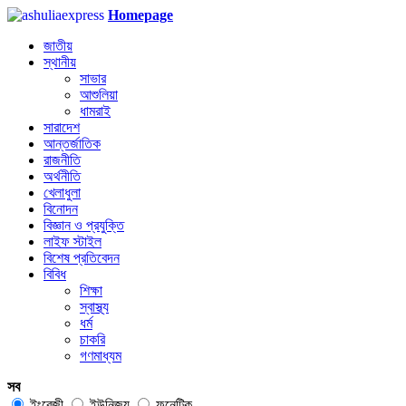
Homepage
জাতীয়
স্থানীয়
সাভার
আশুলিয়া
ধামরাই
সারাদেশ
আন্তর্জাতিক
রাজনীতি
অর্থনীতি
খেলাধুলা
বিনোদন
বিজ্ঞান ও প্রযুক্তি
লাইফ স্টাইল
বিশেষ প্রতিবেদন
বিবিধ
শিক্ষা
স্বাস্থ্য
ধর্ম
চাকরি
গণমাধ্যম
সব
ইংরেজী
ইউনিজয়
ফনেটিক