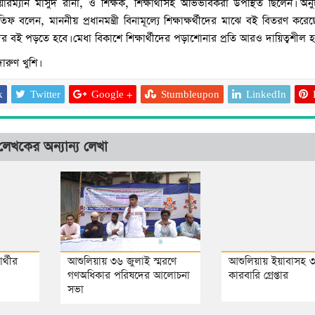
েয়ারম্যান মাসুদ রানা, ও শিক্ষক, শিক্ষার্থীসহ অভিভাবকরা উপস্থিত ছিলেন। অনুষ্ঠ
 বলেন, মাননীয় প্রধানমন্ত্রী বিনামূল্যে শিক্ষাক্ষর্থীদের মাঝে বই বিতরণ করে
্থীদের বই পড়তে হবে। মেধা বিকাশে শিক্ষার্থীদের পড়াশোনার প্রতি আরও দায়িত্বশীল 
ারুণ খুশি।
k
Twitter
Google +
Stumbleupon
LinkedIn
লেখকের অন্যান্য লেখা
আশুলিয়ায় চলন্ত বাসে নার
চালক-হেলপারসহ গ্রেপ্ত
র্থীর
আশুলিয়ায় ৩৬ জুলাই স্মরণে
আশুলিয়ায় ইয়াবাসহ 
গণঅধিকার পরিষদের আলোচনা
কারবারি গ্রেপ্তার
সভা