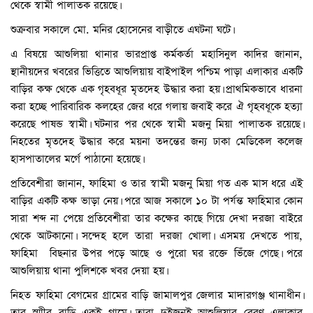
থেকে স্বামী পালাতক রয়েছে।
শুক্রবার সকালে মো. মনির হোসেনের বাড়ীতে এঘটনা ঘটে।
এ বিষয়ে আশুলিয়া থানার ভারপ্রাপ্ত কর্মকর্তা মহাসিনুল কাদির জানান,
স্থানীয়দের খবরের ভিত্তিতে আশুলিয়ায় বাইপাইল পশ্চিম পাড়া এলাকার একটি
বাড়ির কক্ষ থেকে এক গৃহবধূর মৃতদেহ উদ্ধার করা হয়। প্রাথমিকভাবে ধারনা
করা হচ্ছে পারিবারিক কলহের জের ধরে গলায় জবাই করে ঐ গৃহবধূকে হত্যা
করেছে পাষন্ড স্বামী। ঘটনার পর থেকে স্বামী মজনু মিয়া পালাতক রয়েছে।
নিহতের মৃতদেহ উদ্ধার করে ময়না তদন্তের জন্য ঢাকা মেডিকেল কলেজ
হাসপাতালের মর্গে পাঠানো হয়েছে।
প্রতিবেশীরা জানান, ফাহিমা ও তার স্বামী মজনু মিয়া গত এক মাস ধরে এই
বাড়ির একটি কক্ষ ভাড়া নেয়। পরে আজ সকালে ১০ টা পর্যন্ত ফাহিমার কোন
সারা শব্দ না পেয়ে প্রতিবেশীরা তার কক্ষের কাছে গিয়ে দেখা দরজা বাইরে
থেকে আটকানো। সন্দেহ হলে তারা দরজা খোলা। এসময় দেখতে পায়,
ফাহিমা বিছনার উপর পড়ে আছে ও পুরো ঘর রক্তে ভিঁজে গেছে। পরে
আশুলিয়ায় থানা পুলিশকে খবর দেয়া হয়।
নিহত ফাহিমা বেগমের গ্রামের বাড়ি জামালপুর জেলার মাদারগঞ্জ থানাধীন।
তার স্মাীর বাড়ি একই গ্রামে। তারা দুইজনই আশুলিয়ার বেরণ এলাকার