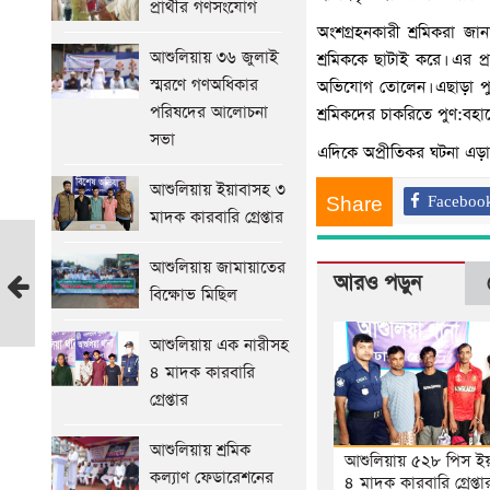
প্রার্থীর গণসংযোগ
অংশগ্রহনকারী শ্রমিকরা জ
আশুলিয়ায় ৩৬ জুলাই
শ্রমিককে ছাটাই করে। এর প
স্মরণে গণঅধিকার
অভিযোগ তোলেন। এছাড়া পুলি
পরিষদের আলোচনা
শ্রমিকদের চাকরিতে পুণ:বহ
সভা
এদিকে অপ্রীতিকর ঘটনা এড়া
আশুলিয়ায় ইয়াবাসহ ৩
Share
Faceboo
মাদক কারবারি গ্রেপ্তার
আশুলিয়ায়
আশুলিয়ায় জামায়াতের
ইয়াবাসহ
আরও পড়ুন
বিক্ষোভ মিছিল
মাদক
ব্যবসায়ী
আশুলিয়ায় এক নারীসহ
আটক;
৪ মাদক কারবারি
প্রাইভেটকার
গ্রেপ্তার
জব্দ
আগের
আশুলিয়ায় শ্রমিক
আশুলিয়ায় ৫২৮ পিস ই
সংবাদ
কল্যাণ ফেডারেশনের
৪ মাদক কারবারি গ্রেপ্তা