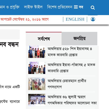
্ঞান ও প্রযুক্তি
লাইফ স্টাইল
বিশেষ প্রতিবেদন
সব
আপডেট সেপ্টেম্বর ২১, ২০১৬ আগে
ENGLISH
জনপ্রিয়
সর্বশেষ
নব বন্ধন
আশুলিয়ায় ৫২৮ পিস ইয়াবাসহ ৪
মাদক কারবারি গ্রেপ্তার
আশুলিয়ায় ইয়াবা-গাঁজাসহ ৫ মাদক
কারবারি গ্রেপ্তার
আশুলিয়ায় চেয়ারম্যান প্রার্থীর
টাস নামে একটি
গণসংযোগ
আশুলিয়ায় ৩৬ জুলাই স্মরণে
ন্টের ব্যানারে
গণঅধিকার পরিষদের আলোচনা সভা