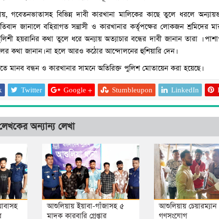
ানায়, গবেতনভাতাসহ বিভিন্ন দাবী কারখানা মালিকের কাছে তুলে ধরলে অন্য
্রতিবাদ জানালে বহিরাগত সন্ত্রাসী ও কারখানার কর্তৃপক্ষের লোকজন শ্রমিদের 
শী হয়রানির কথা তুলে ধরে অন্যায় অত্যাচার বন্ধের দাবী জানান তারা । পাশা
ালের কথা জানান। না হলে আরও কঠোর আন্দোলনের হুশিয়ারি দেন।
তে মানব বন্ধন ও কারখানার সামনে অতিরিক্ত পুলিশ মোতায়েন করা হয়েছে।
k
Twitter
Google +
Stumbleupon
LinkedIn
লেখকের অন্যান্য লেখা
আশুলিয়ায় বিকাশের ২ 
আত্মসাৎ করে ভারতে পালা
য়াবাসহ
আশুলিয়ায় ইয়াবা-গাঁজাসহ ৫
আশুলিয়ায় চেয়ারম্যান প্
র
মাদক কারবারি গ্রেপ্তার
গণসংযোগ